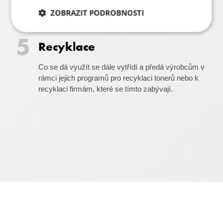
českým výrobcům alternativního spotřebního
ZOBRAZIT PODROBNOSTI
materiálu.
Nezbytně
Analytika
Marketing
nutné
Recyklace
soubory
​Co se dá využít se dále vytřídí a předá výrobcům v
rámci jejich programů pro recyklaci tonerů nebo k
Funkční soubory
recyklaci firmám, které se tímto zabývají.
Nezbytně nutné soubory
Analytika
Marketing
Funkční soubory
Nezbytně nutné soubory cookie umožňují základní
funkce webových stránek, jako je přihlášení
uživatele a správa účtu. Webové stránky nelze bez
nezbytně nutných souborů cookie správně používat.