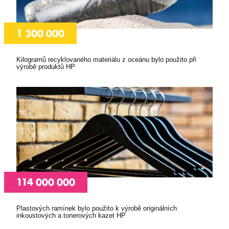
1 300 000
ASPSESSIONID
eshop.premocz.eu
Kilogramů recyklovaného materiálu z oceánu bylo použito při
sptsubtree
eshop.premocz.eu
výrobě produktů HP
sptnavigator
eshop.premocz.eu
I6_COMPARE
eshop.premocz.eu
ASPSESSIONIDCWQCQCRS
eshop.premocz.eu
114 000 000
Plastových ramínek bylo použito k výrobě originálních
inkoustových a tonerových kazet HP