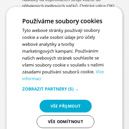
přibalených igelitových sáčků. Optické válce OKI
po vyjmutí z tiskárny zabezpečíte oranžovým
ochranným krytem.
Používáme soubory cookies
Tyto webové stránky používají soubory
Přeprava
cookie a vaše osobní údaje pro účely
webové analytiky a tvorby
Přepravní firma nám je následně odveze k
marketingových kampaní. Používáním
recyklaci. Na místě Vám zůstane nový prázdný
našich webových stránek souhlasíte se
sběrný box na další kazety.
všemi soubory cookie v souladu s našimi
zásadami používání souborů cookie.
Více
Třídění
informací
ZOBRAZIT PARTNERY
(5) →
Tonery roztřídíme podle toho, co lze vykoupit,
zrenovovat a co je k likvidaci.
VŠE PŘIJMOUT
Znovupoužití
VŠE ODMÍTNOUT
Renovované tonery pošleme k dalšímu naplnění