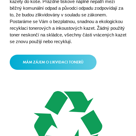
kazety do koše. Prázdné tiskové náplně nepatří mezi
běžný komunální odpad a původci odpadu zodpovídají za
to, že budou zlikvidovány v souladu se zákonem.
Postaráme se Vám o bezplatnou, snadnou a ekologickou
recyklaci tonerových a inkoustových kazet. Žádný použitý
toner neskončí na skládce, všechny části vrácených kazet
se znovu použijí nebo recyklují.
MÁM ZÁJEM O LIKVIDACI TONERŮ