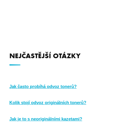
NEJČASTĚJŠÍ OTÁZKY
Jak často probíhá odvoz tonerů?
Ve chvíli, kdy je sběrný box plný, nás upozorněte a my od
PHPSESSID
PHP.net
Kolik stojí odvoz originálních tonerů?
premocz.eu
Vás kazety odvezeme.
V případě, že máte sběrný box plný, jej vyzvedneme
Jak je to s neoriginálními kazetami?
zdarma.
Likvidaci neoriginálních kazet řešíme zdarma pouze pro