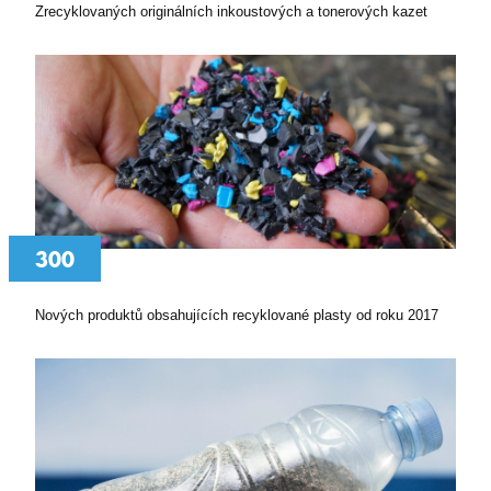
Zrecyklovaných originálních inkoustových a tonerových kazet
I6FAVOURCOUNT
eshop.premocz.eu
I6COMMANDET
eshop.premocz.eu
I6BASKETPRICE
eshop.premocz.eu
300
Nových produktů obsahujících recyklované plasty od roku 2017
I6BASKETCOUNT
eshop.premocz.eu
i6_lm_strtype
eshop.premocz.eu