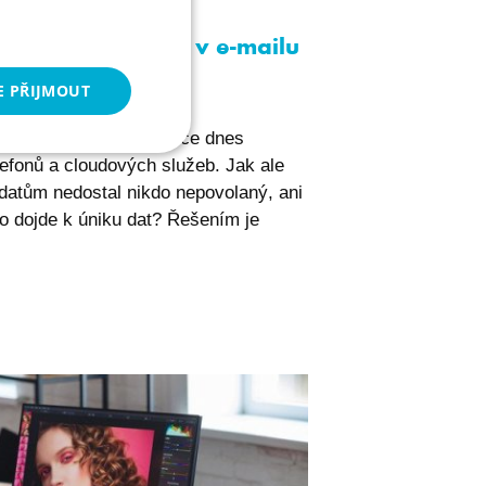
ání dat na disku, v e-mailu
E PŘIJMOUT
esla i firemní komunikace dnes
kční soubory
efonů a cloudových služeb. Jak ale
m datům nedostal nikdo nepovolaný, ani
bo dojde k úniku dat? Řešením je
 správa účtu. Webové
povolení cookie