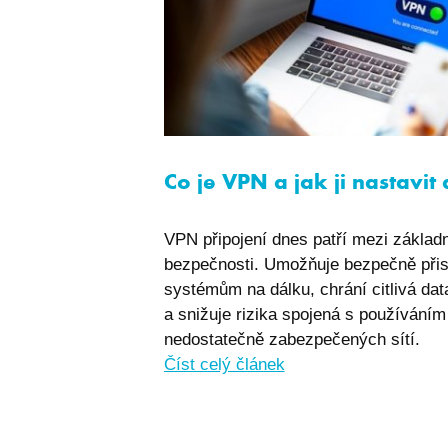
I6IISCOOKIECONSE
welcomePopup
i6IISId
I6COMPARECOUNT
Zásadách 
I6_FRMMEM
Co je VPN a jak ji nastavit
I6FAVOURCOUNT
VPN připojení dnes patří mezi základn
I6COMMANDET
bezpečnosti. Umožňuje bezpečně přis
systémům na dálku, chrání citlivá dat
I6BASKETPRICE
a snižuje rizika spojená s používáním
nedostatečně zabezpečených sítí.
I6BASKETCOUNT
Číst celý článek
i6_lm_strtype
ASPSESSIONID