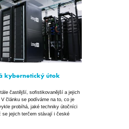
há kybernetický útok
ále častější, sofistikovanější a jejich
. V článku se podíváme na to, co je
vykle probíhá, jaké techniky útočníci
č se jejich terčem stávají i české