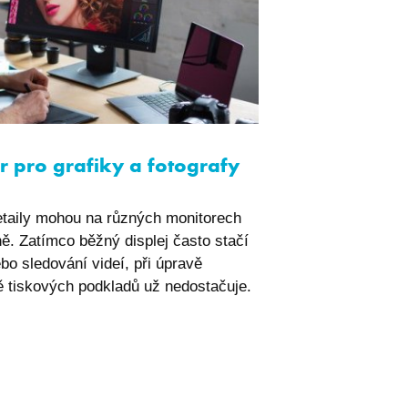
povolení cookie
obrazení uvítacího
aplikaci i6.
počtu
uživatele.
at z nabídek
r pro grafiky a fotografy
počtu oblíbených
detaily mohou na různých monitorech
ákladních dat o
ě. Zatímco běžný displej často stačí
bo sledování videí, při úpravě
ceny produktů v
e.
rbě tiskových podkladů už nedostačuje.
počtu produktů v
e.
 produktového
aplikaci i6.