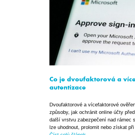
Co je dvoufaktorová a víc
autentizace
Dvoufaktorové a vícefaktorové ověření
způsoby, jak ochránit online účty před 
další vrstvu zabezpečení nad rámec 
lze uhodnout, prolomit nebo získat při
Číst celý článek