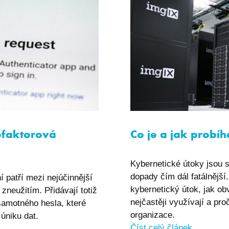
efaktorová
Co je a jak probí
Kybernetické útoky jsou st
dopady čím dál fatálnější
 patří mezi nejúčinnější
kybernetický útok, jak ob
zneužitím. Přidávají totiž
nejčastěji využívají a pro
samotného hesla, které
organizace.
 úniku dat.
Číst celý článek