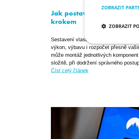
ZOBRAZIT PART
Jak postavit a zapojit počí
krokem
ZOBRAZIT P
Sestavení vlastního počítače vám dá
Nezbytně nu
výkon, výbavu i rozpočet přesně vaš
soubory
může montáž jednotlivých komponent 
složitě, při dodržení správného postup
Číst celý článek
Nezbytně nutné soubo
stránky nelze bez ne
Název
I6IISCOOKIECONSE