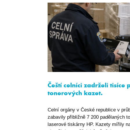
sptsubtree
sptnavigator
I6_COMPARE
ASPSESSIONIDCW
Čeští celníci zadrželi tisíc
PHPSESSID
tonerových kazet.
Celní orgány v České republice v prů
zabavily přibližně 7 200 padělaných t
udid
laserové tiskárny HP. Kazety mířily n