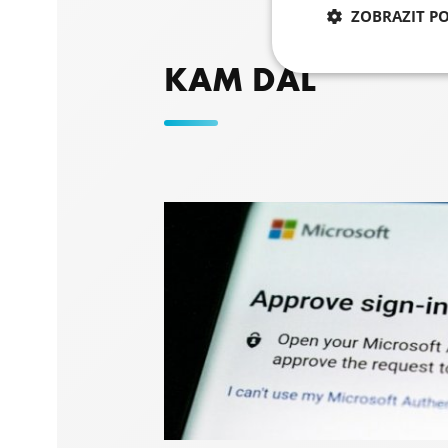
ZOBRAZIT P
KAM DÁL
Nezbytně nu
soubory
Nezbytně nutné soubo
stránky nelze bez ne
Název
I6IISCOOKIECONSE
I6IISCOOKIECONSE
welcomePopup