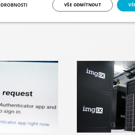
ODROBNOSTI
VŠE ODMÍTNOUT
VŠ
tné
Analytika
Marketing
Fun
Nezbytně nutné soubory
Analytika
Marketing
Funkční soubory
ry cookie umožňují základní funkce webových stránek, jako je přihlášení uživatele a
zbytně nutných souborů cookie správně používat.
Poskytovatel / Doména
Vyprší
Popis
NT0
eshop.premocz.eu
1 rok
Sloužící k zapamatování 
nepřihlášeného uživatele.
NT
eshop.premocz.eu
Zavřením
Sloužící k zapamatování 
prohlížeče
uživatele.
eshop.premocz.eu
1 rok
Sloužící k zapamatování z
dialogu.