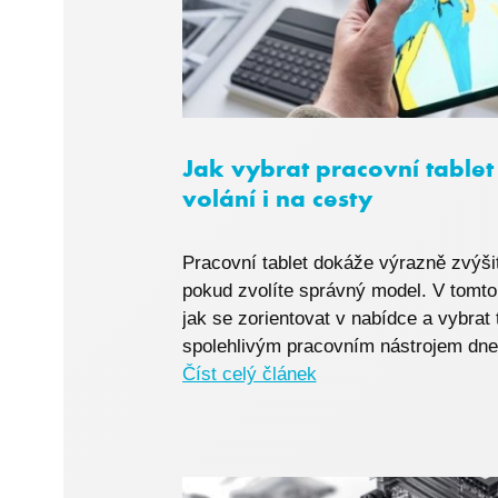
I6_COMPARE
ASPSESSIONIDCW
Jak vybrat pracovní tablet 
volání i na cesty
PHPSESSID
Pracovní tablet dokáže výrazně zvýšit 
pokud zvolíte správný model. V tomt
jak se zorientovat v nabídce a vybrat 
spolehlivým pracovním nástrojem dnes 
Číst celý článek
udid
VISITOR_PRIVACY_