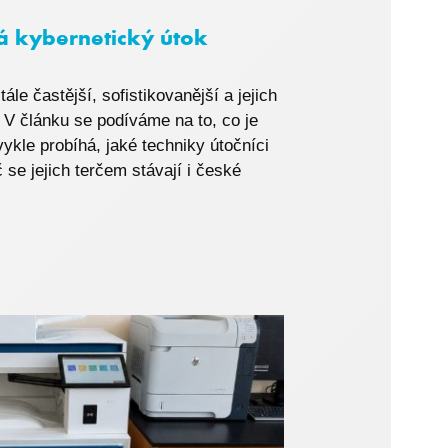
aplikaci i6.
há kybernetický útok
počtu
uživatele.
ále častější, sofistikovanější a jejich
at z nabídek
. V článku se podíváme na to, co je
počtu oblíbených
vykle probíhá, jaké techniky útočníci
č se jejich terčem stávají i české
ákladních dat o
ceny produktů v
e.
počtu produktů v
e.
 produktového
aplikaci i6.
 produktového
 produktového