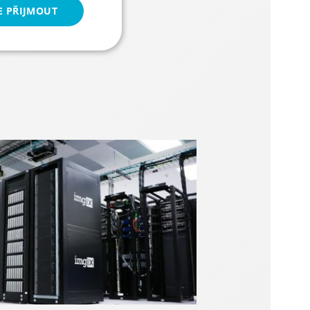
E PŘIJMOUT
kční soubory
 správa účtu. Webové
povolení cookie
povolení cookie
obrazení uvítacího