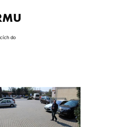
IRMU
icích do