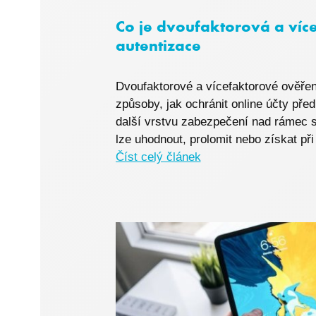
i6IISId
Co je dvoufaktorová a víc
I6COMPARECOUNT
autentizace
Zásadách 
I6_FRMMEM
Dvoufaktorové a vícefaktorové ověření
I6FAVOURCOUNT
způsoby, jak ochránit online účty před 
další vrstvu zabezpečení nad rámec 
I6COMMANDET
lze uhodnout, prolomit nebo získat při
Číst celý článek
I6BASKETPRICE
I6BASKETCOUNT
i6_lm_strtype
ASPSESSIONID
sptsubtree
sptnavigator