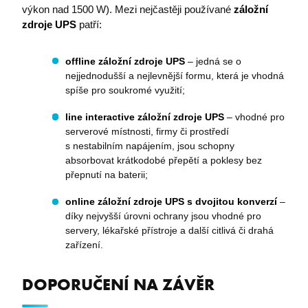
výkon nad 1500 W). Mezi nejčastěji používané
záložní
zdroje UPS
patří:
offline záložní zdroje UPS
– jedná se o
nejjednodušší a nejlevnější formu, která je vhodná
spíše pro soukromé využití;
line interactive záložní zdroje UPS
– vhodné pro
serverové místnosti, firmy či prostředí
s nestabilním napájením, jsou schopny
absorbovat krátkodobé přepětí a poklesy bez
přepnutí na baterii;
online záložní zdroje UPS s dvojitou konverzí
–
díky nejvyšší úrovni ochrany jsou vhodné pro
servery, lékařské přístroje a další citlivá či drahá
zařízení.
DOPORUČENÍ NA ZÁVĚR
PHPSESSID
PHP.net
premocz.eu