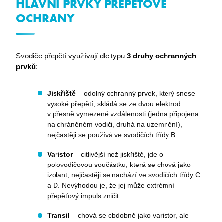
HLAVNÍ PRVKY PŘEPĚŤOVÉ
OCHRANY
Svodiče přepětí využívají dle typu
3 druhy ochranných
prvků
:
Jiskřiště
– odolný ochranný prvek, který snese
vysoké přepětí, skládá se ze dvou elektrod
v přesně vymezené vzdálenosti (jedna připojena
na chráněném vodiči, druhá na uzemnění),
nejčastěji se používá ve svodičích třídy B.
Varistor
– citlivější než jiskřiště, jde o
polovodičovou součástku, která se chová jako
izolant, nejčastěji se nachází ve svodičích třídy C
a D. Nevýhodou je, že jej může extrémní
přepěťový impuls zničit.
Transil
– chová se obdobně jako varistor, ale