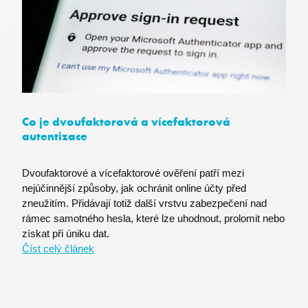
stsservicecookie
Microsoft Corporation
login.microsoftonline.com
MSPRequ
Microsoft
.login.live.com
Co je dvoufaktorová a vícefaktorová
autentizace
Dvoufaktorové a vícefaktorové ověření patří mezi
nejúčinnější způsoby, jak ochránit online účty před
SRM_L
.c.bing.com
zneužitím. Přidávají totiž další vrstvu zabezpečení nad
rámec samotného hesla, které lze uhodnout, prolomit nebo
získat při úniku dat.
Číst celý článek