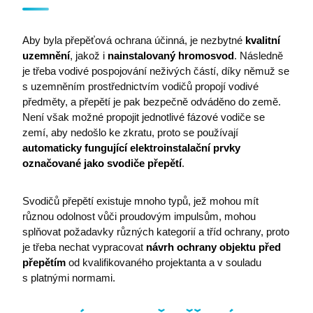
Aby byla přepěťová ochrana účinná, je nezbytné
kvalitní
uzemnění
, jakož i
nainstalovaný hromosvod
. Následně
je třeba vodivé pospojování neživých částí, díky němuž se
s uzemněním prostřednictvím vodičů propojí vodivé
předměty, a přepětí je pak bezpečně odváděno do země.
Není však možné propojit jednotlivé fázové vodiče se
zemí, aby nedošlo ke zkratu, proto se používají
automaticky fungující elektroinstalační prvky
označované jako svodiče přepětí
.
Svodičů přepětí existuje mnoho typů, jež mohou mít
různou odolnost vůči proudovým impulsům, mohou
splňovat požadavky různých kategorií a tříd ochrany, proto
je třeba nechat vypracovat
návrh ochrany objektu před
přepětím
od kvalifikovaného projektanta a v souladu
s platnými normami.