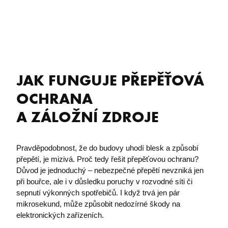
JAK FUNGUJE PŘEPĚŤOVÁ
OCHRANA
​A ZÁLOŽNÍ ZDROJE
Pravděpodobnost, že do budovy uhodí blesk a způsobí
přepětí, je mizivá. Proč tedy řešit přepěťovou ochranu?
Důvod je jednoduchý – nebezpečné přepětí nevzniká jen
při bouřce, ale i v důsledku poruchy v rozvodné síti či
sepnutí výkonných spotřebičů. I když trvá jen pár
mikrosekund, může způsobit nedozírné škody na
elektronických zařízeních.