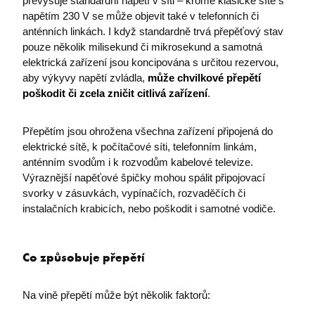
převyšuje standardní napětí v síti – kromě klasické sítě s
napětím 230 V se může objevit také v telefonních či
anténních linkách. I když standardně trvá přepěťový stav
pouze několik milisekund či mikrosekund a samotná
elektrická zařízení jsou koncipována s určitou rezervou,
aby výkyvy napětí zvládla,
může chvilkové přepětí
poškodit či zcela zničit citlivá zařízení
.
Přepětím jsou ohrožena všechna zařízení připojená do
elektrické sítě, k počítačové síti, telefonním linkám,
anténním svodům i k rozvodům kabelové televize.
Výraznější napěťové špičky mohou spálit připojovací
svorky v zásuvkách, vypínačích, rozvaděčích či
instalačních krabicích, nebo poškodit i samotné vodiče.
Co způsobuje přepětí
Na vině přepětí může být několik faktorů: