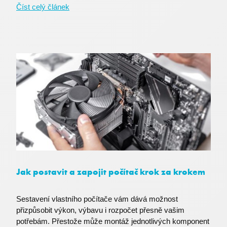
Číst celý článek
li_gc
LinkedIn Corporation
.linkedin.com
MS0
Microsoft Corporation
.microsoft.com
nette-browser
premocz.eu
Jak postavit a zapojit počítač krok za krokem
Sestavení vlastního počítače vám dává možnost
přizpůsobit výkon, výbavu i rozpočet přesně vašim
potřebám. Přestože může montáž jednotlivých komponent