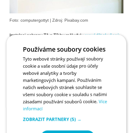
Foto: computergottyt | Zdroj: Pixabay.com
Instalaci ochrany T1 a T2 by měl vždy
provádět zkušený
elektrikář
. Nezapomínejte, že při jakékoliv práci na
Používáme soubory cookies
elektronických zařízeních pod napětím je třeba používat
dielektrické rukavice s elektroizolačními vlastnostmi
, jež
Tyto webové stránky používají soubory
ochrání jak pracovníka, tak samotný přístroj před
cookie a vaše osobní údaje pro účely
případným poškozením způsobeným nesprávnou
webové analytiky a tvorby
manipulací.
marketingových kampaní. Používáním
našich webových stránek souhlasíte se
JAKOU PŘEPĚŤOVOU OCHRANU
všemi soubory cookie v souladu s našimi
ZVOLIT
zásadami používání souborů cookie.
Více
informací
ZOBRAZIT PARTNERY
(5) →
Na trhu dnes lze
zakoupit různé typy přepěťové ochrany
,
přičemž vždy je třeba vybírat dle potřebného zabezpečení.