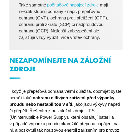
Také samotné
počítačové napájecí zdroje
mají
několik stupňů ochrany - např. přepěťovou
ochranu (OVP), ochranu proti přetížení (OPP),
I6_FRMMEM
eshop.premocz.eu
ochranu proti zkratu (SCP) či nadproudovou
ochranu (OCP). Nejlepší zabezpečení ale
zajišťuje vždy využití více vrstev ochrany.
I6FAVOURCOUNT
eshop.premocz.eu
NEZAPOMÍNEJTE NA ZÁLOŽNÍ
ZDROJE
I6COMMANDET
eshop.premocz.eu
I když je přepěťová ochrana velmi důležitá, opomíjet byste
I6BASKETPRICE
eshop.premocz.eu
neměli také
ochranu citlivých zařízení před výpadky
proudu nebo nestabilitou v síti
, jako jsou výkyvy napětí
či přepětí. Řešením jsou záložní zdroje UPS
(Uninterruptible Power Supply), které obsahují baterii a
v případě výpadku proudu okamžitě přepnou napájení na
I6BASKETCOUNT
eshop.premocz.eu
ni, a poskytují tak nouzovou energii zařízením pro provoz