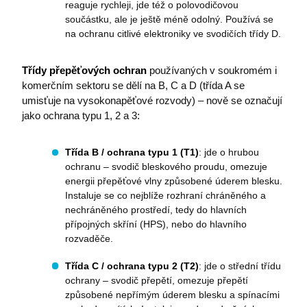
reaguje rychleji, jde též o polovodičovou
součástku, ale je ještě méně odolný. Používá se
na ochranu citlivé elektroniky ve svodičích třídy D.
Třídy přepěťových ochran
používaných v soukromém i
komerčním sektoru se dělí na B, C a D (třída A se
umisťuje na vysokonapěťové rozvody) – nově se označují
jako ochrana typu 1, 2 a 3:
Třída B / ochrana typu 1 (T1)
: jde o hrubou
ochranu – svodič bleskového proudu, omezuje
energii přepěťové vlny způsobené úderem blesku.
Instaluje se co nejblíže rozhraní chráněného a
nechráněného prostředí, tedy do hlavních
přípojných skříní (HPS), nebo do hlavního
rozvaděče.
Třída C / ochrana typu 2
(T2)
: jde o střední třídu
ochrany – svodič přepětí, omezuje přepětí
způsobené nepřímým úderem blesku a spínacími