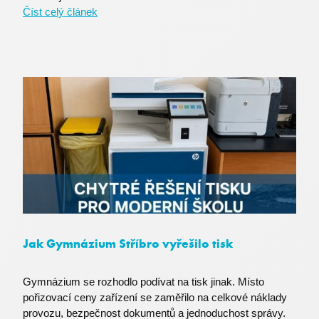
Číst celý článek
BIGipCookie
F5 Networks
powerpoint.officeapps.live.com
Jak Gymnázium Stříbro vyřešilo tisk
SRM_L
.c.live.com
Gymnázium se rozhodlo podívat na tisk jinak. Místo
pořizovací ceny zařízení se zaměřilo na celkové náklady
provozu, bezpečnost dokumentů a jednoduchost správy.