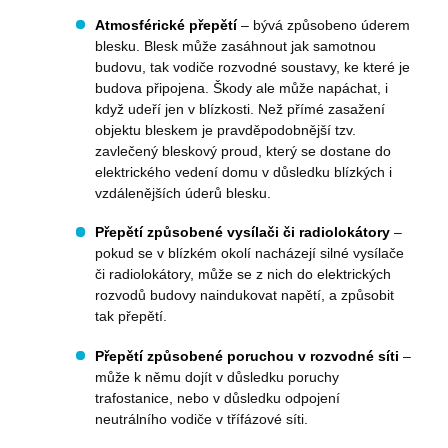
Atmosférické přepětí
– bývá způsobeno úderem
blesku. Blesk může zasáhnout jak samotnou
budovu, tak vodiče rozvodné soustavy, ke které je
budova připojena. Škody ale může napáchat, i
když udeří jen v blízkosti. Než přímé zasažení
objektu bleskem je pravděpodobnější tzv.
zavlečený bleskový proud, který se dostane do
elektrického vedení domu v důsledku blízkých i
vzdálenějších úderů blesku.
Přepětí způsobené vysílači či radiolokátory
–
pokud se v blízkém okolí nacházejí silné vysílače
či radiolokátory, může se z nich do elektrických
rozvodů budovy naindukovat napětí, a způsobit
tak přepětí.
Přepětí způsobené poruchou v rozvodné síti
–
může k němu dojít v důsledku poruchy
trafostanice, nebo v důsledku odpojení
neutrálního vodiče v třífázové síti.