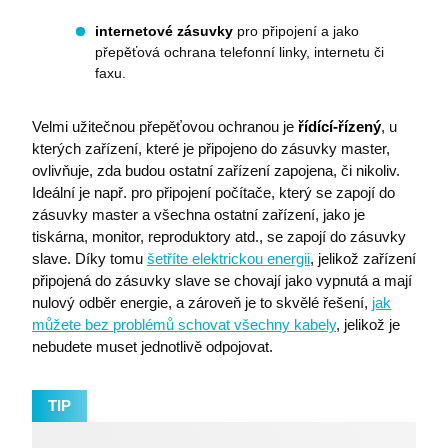
Nezbytně nutné soubory cookie umožňují základní
internetové zásuvky
pro připojení a jako
funkce webových stránek, jako je přihlášení
přepěťová ochrana telefonní linky, internetu či
uživatele a správa účtu. Webové stránky nelze bez
faxu.
nezbytně nutných souborů cookie správně používat.
Název
Poskytovatel / Doména
Velmi užitečnou přepěťovou ochranou je
řídící-řízený
, u
I6IISCOOKIECONSENT0
eshop.premocz.eu
kterých zařízení, které je připojeno do zásuvky master,
ovlivňuje, zda budou ostatní zařízení zapojena, či nikoliv.
Ideální je např. pro připojení počítače, který se zapojí do
zásuvky master a všechna ostatní zařízení, jako je
I6IISCOOKIECONSENT
eshop.premocz.eu
tiskárna, monitor, reproduktory atd., se zapojí do zásuvky
slave. Díky tomu
šetříte elektrickou energii
, jelikož zařízení
připojená do zásuvky slave se chovají jako vypnutá a mají
welcomePopup
eshop.premocz.eu
nulový odběr energie, a zároveň je to skvělé řešení,
jak
můžete bez problémů schovat všechny kabely
, jelikož je
nebudete muset jednotlivě odpojovat.
i6IISId
eshop.premocz.eu
TIP
Zásadách ochrany
I6COMPARECOUNT
eshop.premocz.eu
osobních údajů společnosti Google.