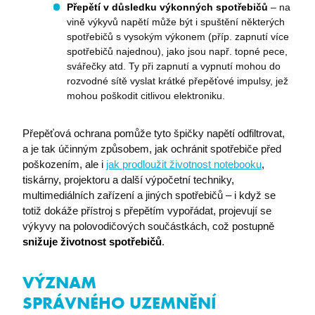
Přepětí v důsledku výkonných spotřebičů
– na
vině výkyvů napětí může být i spuštění některých
spotřebičů s vysokým výkonem (příp. zapnutí více
spotřebičů najednou), jako jsou např. topné pece,
svářečky atd. Ty při zapnutí a vypnutí mohou do
rozvodné sítě vyslat krátké přepěťové impulsy, jež
mohou poškodit citlivou elektroniku.
Přepěťová ochrana pomůže tyto špičky napětí odfiltrovat,
a je tak účinným způsobem, jak ochránit spotřebiče před
poškozením, ale i
jak prodloužit životnost notebooku
,
tiskárny, projektoru a další výpočetní techniky,
multimediálních zařízení a jiných spotřebičů – i když se
totiž dokáže přístroj s přepětím vypořádat, projevují se
výkyvy na polovodičových součástkách, což postupně
snižuje životnost spotřebičů
.
VÝZNAM
SPRÁVNÉHO UZEMNĚNÍ