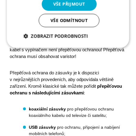
Každá budova by měla být chráněna kompletně
VŠE PŘIJMOUT
kombinovanou ochranou T1 + T2. Jako doplňkovou
ochranu byste měli použít T3, kam patří
přepěťová
VŠE ODMÍTNOUT
ochrana do zásuvky
– ta může být na jedno zařízení,
příp. disponovat více zásuvkami pro několik připojených
ZOBRAZIT PODROBNOSTI
zařízení. Pozor si však dejte na délku kabelu – neměla by
přesahovat tři metry. Také platí, že obyčejný prodlužovací
Nezbytně
Analytika
Marketing
kabel s vypínačem není přepěťovou ochranou! Přepěťová
nutné
ochrana musí obsahovat varistor!
soubory
Přepěťová ochrana do zásuvky je k dispozici
v nejrůznějších provedeních, aby odpovídala většině
Funkční soubory
zařízení. Kromě klasické tak můžete pořídit
přepěťovou
ochranu s následujícími zásuvkami
:
koaxiální zásuvky
pro přepěťovou ochranu
koaxiálního kabelu od televize či satelitu;
Nezbytně nutné soubory
Analytika
USB zásuvky
pro ochranu, připojení a nabíjení
Marketing
Funkční soubory
mobilních telefonů;