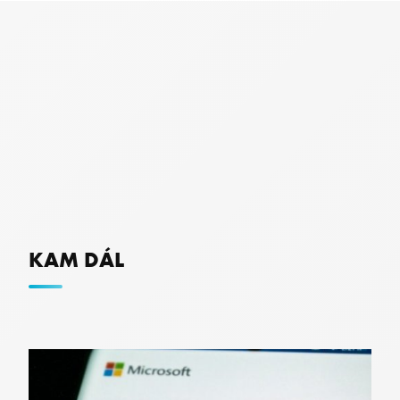
VISITOR_PRIVACY_METADATA
YouTube
.youtube.com
KAM DÁL