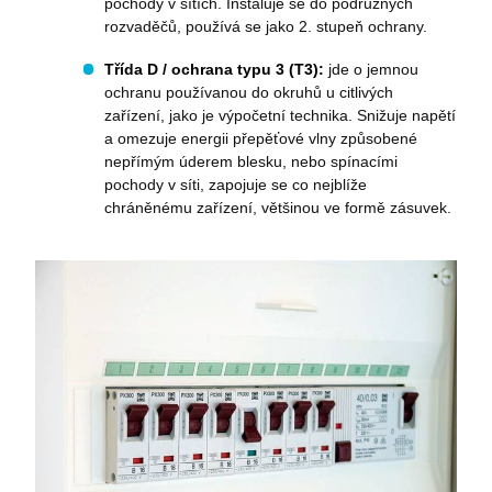
pochody v sítích. Instaluje se do podružných
rozvaděčů, používá se jako 2. stupeň ochrany.
Třída D / ochrana typu 3 (T3):
jde o jemnou
ochranu používanou do okruhů u citlivých
zařízení, jako je výpočetní technika. Snižuje napětí
a omezuje energii přepěťové vlny způsobené
nepřímým úderem blesku, nebo spínacími
pochody v síti, zapojuje se co nejblíže
chráněnému zařízení, většinou ve formě zásuvek.