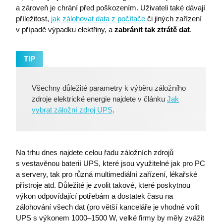
a zároveň je chrání před poškozením. Uživateli také dávají
příležitost,
jak zálohovat data z počítače
či jiných zařízení
v případě výpadku elektřiny, a
zabránit tak ztrátě dat
.
i6_lm_strtype
eshop.premocz.eu
TIP
ASPSESSIONID
eshop.premocz.eu
Všechny důležité parametry k výběru záložního
zdroje elektrické energie najdete v článku
Jak
sptsubtree
eshop.premocz.eu
vybrat záložní zdroj UPS
.
sptnavigator
eshop.premocz.eu
Na trhu dnes najdete celou řadu záložních zdrojů
s vestavěnou baterií UPS, které jsou využitelné jak pro PC
a servery, tak pro různá multimediální zařízení, lékařské
I6_COMPARE
eshop.premocz.eu
přístroje atd. Důležité je zvolit takové, které poskytnou
výkon odpovídající potřebám a dostatek času na
zálohování všech dat (pro větší kanceláře je vhodné volit
UPS s výkonem 1000–1500 W, velké firmy by měly zvážit
ASPSESSIONIDCWQCQCRS
eshop.premocz.eu