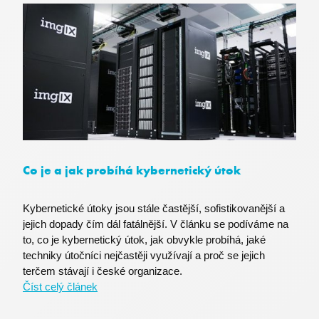
x-ms-gateway-slice
Microsoft Corporation
login.microsoftonline.com
OParams
.login.live.com
Co je a jak probíhá kybernetický útok
Kybernetické útoky jsou stále častější, sofistikovanější a
jejich dopady čím dál fatálnější. V článku se podíváme na
to, co je kybernetický útok, jak obvykle probíhá, jaké
techniky útočníci nejčastěji využívají a proč se jejich
terčem stávají i české organizace.
Číst celý článek
PNL1-ARRAffinity
Microsoft
.oauth.officeapps.live.com