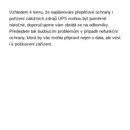
Vzhledem k tomu, že naplánování přepěťové ochrany i
pořízení záložních zdrojů UPS mohou být poměrně
náročné, doporučujeme vám obrátit se na odborníky.
Předejdete tak budoucím problémům v případě nefunkční
ochrany, která by vás mohla připravit nejen o data, ale vést
i k poškození zařízení.
udid
.premocz.eu