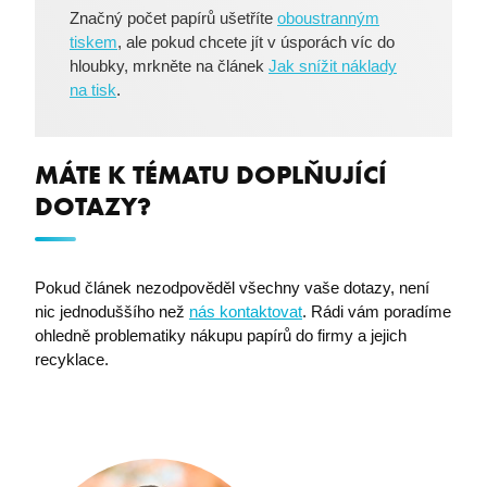
Značný počet papírů ušetříte
oboustranným
tiskem
, ale pokud chcete jít v úsporách víc do
hloubky, mrkněte na článek
Jak snížit náklady
na tisk
.
VISITOR_PRIVACY_METADATA
YouTube
.youtube.com
MÁTE K TÉMATU DOPLŇUJÍCÍ
DOTAZY?
Pokud článek nezodpověděl všechny vaše dotazy, není
nic jednoduššího než
nás kontaktovat
. Rádi vám poradíme
ohledně problematiky nákupu papírů do firmy a jejich
recyklace.