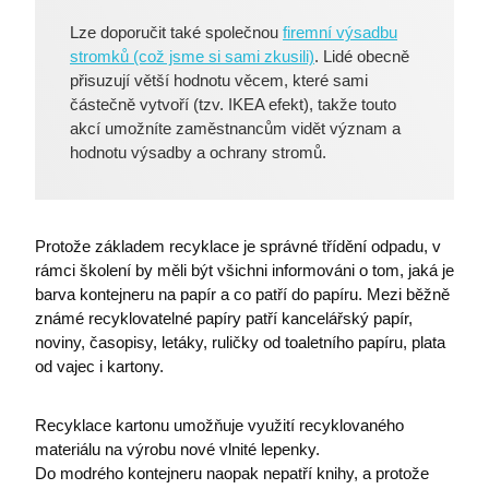
Zásadách ochrany
I6COMPARECOUNT
eshop.premocz.eu
Lze doporučit také společnou
firemní výsadbu
osobních údajů společnosti Google.
stromků (což jsme si sami zkusili)
. Lidé obecně
přisuzují větší hodnotu věcem, které sami
částečně vytvoří (tzv. IKEA efekt), takže touto
akcí umožníte zaměstnancům vidět význam a
I6_FRMMEM
eshop.premocz.eu
hodnotu výsadby a ochrany stromů.
I6FAVOURCOUNT
eshop.premocz.eu
Protože základem recyklace je správné třídění odpadu, v
rámci školení by měli být všichni informováni o tom, jaká je
barva kontejneru na papír a co patří do papíru. Mezi běžně
I6COMMANDET
eshop.premocz.eu
známé recyklovatelné papíry patří kancelářský papír,
noviny, časopisy, letáky, ruličky od toaletního papíru, plata
od vajec i kartony.
I6BASKETPRICE
eshop.premocz.eu
Recyklace kartonu umožňuje využití recyklovaného
materiálu na výrobu nové vlnité lepenky.
Do modrého kontejneru naopak nepatří knihy, a protože