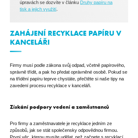
úpravách se dozvíte v článku
Druhy papíru na
tisk a jejich využití
.
ZAHÁJENÍ RECYKLACE PAPÍRU V
KANCELÁŘI
Firmy musí podle zákona svůj odpad, včetně papírového,
správně třídit, a pak ho předat oprávněné osobě. Pokud se
na třídění papíru teprve chystáte, přečtěte si naše tipy na
zavedení procesu recyklace v kanceláři.
Získání podpory vedení a zaměstnanců
Pro firmy a zaměstnavatele je recyklace jedním ze
způsobů, jak se stát společensky odpovědnou firmou.
První věc, kterou musíte udělat, než začnete s recyklací,