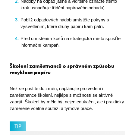
Nezbytně nutné soubory
Analytika
Nádoby na odpad jasně a viditelně označte (tento
krok usnadňuje třídění papírového odpadu).
Marketing
Funkční soubory
Poblíž odpadových nádob umístěte pokyny s
Nezbytně nutné soubory cookie umožňují základní
funkce webových stránek, jako je přihlášení
vysvětlením, které druhy papíru kam patří.
uživatele a správa účtu. Webové stránky nelze bez
nezbytně nutných souborů cookie správně používat.
Před umístěním košů na strategická místa spusťte
Název
Poskytovatel / Doména
informační kampaň.
I6IISCOOKIECONSENT0
eshop.premocz.eu
Školení zaměstnanců o správném způsobu
recyklace papíru
I6IISCOOKIECONSENT
eshop.premocz.eu
Než se pustíte do změn, naplánujte pro vedení i
zaměstnance školení, nejlépe s možností se aktivně
welcomePopup
eshop.premocz.eu
zapojit. Školení by mělo být nejen edukační, ale i prakticky
zaměřené včetně soutěží a týmové práce.
i6IISId
eshop.premocz.eu
TIP