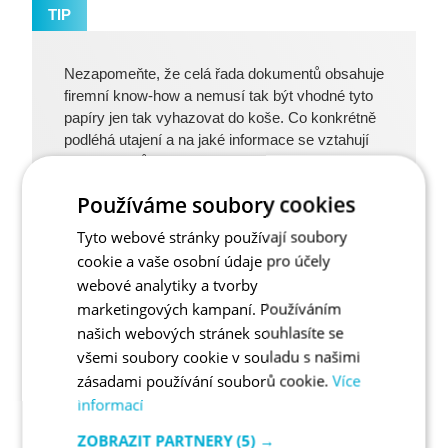
TIP
Nezapomeňte, že celá řada dokumentů obsahuje
firemní know-how a nemusí tak být vhodné tyto
papíry jen tak vyhazovat do koše. Co konkrétně
podléhá utajení a na jaké informace se vztahují
skartační lhůty popisujeme v článku
Jak a kdy
řešit skartaci dokumentů
.
Používáme soubory cookies
Tyto webové stránky používají soubory
cookie a vaše osobní údaje pro účely
webové analytiky a tvorby
Nastavení systému shromažďování papíru
marketingových kampaní. Používáním
našich webových stránek souhlasíte se
Pokud ve firmě nemáte odpadového hospodáře, vyberte z
všemi soubory cookie v souladu s našimi
týmu osobu, která bude mít problematiku na starosti.
zásadami používání souborů cookie.
Více
informací
ZOBRAZIT PARTNERY
(5) →