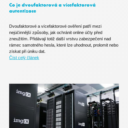
login.microsoftonline.com
Co je dvoufaktorová a vícefaktorová
autentizace
Dvoufaktorové a vícefaktorové ověření patří mezi
nejúčinnější způsoby, jak ochránit online účty před
BIGipCookie
F5 Networks
powerpoint.officeapps.live.com
zneužitím. Přidávají totiž další vrstvu zabezpečení nad
rámec samotného hesla, které lze uhodnout, prolomit nebo
získat při úniku dat.
Číst celý článek
SRM_L
.c.live.com