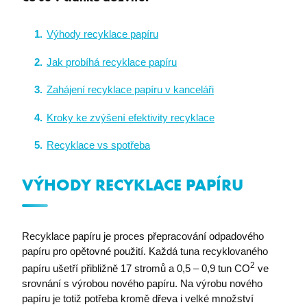
Výhody recyklace papíru
Jak probíhá recyklace papíru
Zahájení recyklace papíru v kanceláři
Kroky ke zvýšení efektivity recyklace
Recyklace vs spotřeba
VÝHODY RECYKLACE PAPÍRU
Recyklace papíru je proces přepracování odpadového
papíru pro opětovné použití. Každá tuna recyklovaného
2
papíru ušetří přibližně 17 stromů a 0,5 – 0,9 tun CO
ve
srovnání s výrobou nového papíru. Na výrobu nového
papíru je totiž potřeba kromě dřeva i velké množství