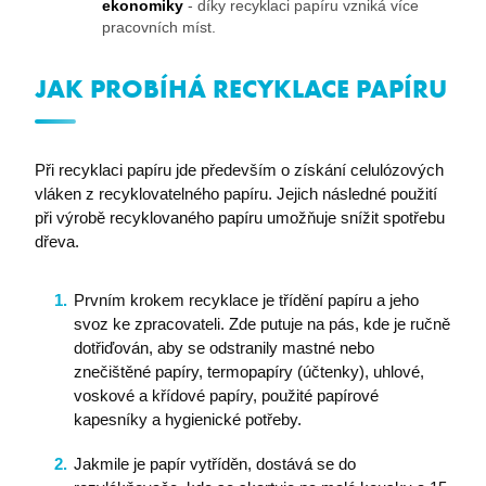
ekonomiky
- díky recyklaci papíru vzniká více
pracovních míst.
JAK PROBÍHÁ RECYKLACE PAPÍRU
Při recyklaci papíru jde především o získání celulózových
vláken z recyklovatelného papíru. Jejich následné použití
při výrobě recyklovaného papíru umožňuje snížit spotřebu
dřeva.
Prvním krokem recyklace je třídění papíru a jeho
svoz ke zpracovateli. Zde putuje na pás, kde je ručně
dotřiďován, aby se odstranily mastné nebo
znečištěné papíry, termopapíry (účtenky), uhlové,
voskové a křídové papíry, použité papírové
kapesníky a hygienické potřeby.
Jakmile je papír vytříděn, dostává se do