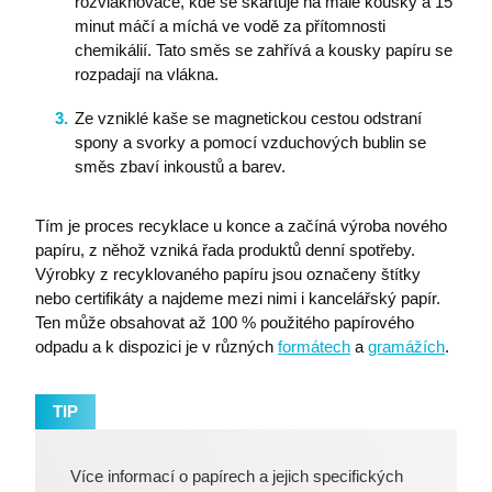
rozvlákňovače, kde se skartuje na malé kousky a 15
minut máčí a míchá ve vodě za přítomnosti
chemikálií. Tato směs se zahřívá a kousky papíru se
rozpadají na vlákna.
Ze vzniklé kaše se magnetickou cestou odstraní
spony a svorky a pomocí vzduchových bublin se
směs zbaví inkoustů a barev.
Tím je proces recyklace u konce a začíná výroba nového
papíru, z něhož vzniká řada produktů denní spotřeby.
Výrobky z recyklovaného papíru jsou označeny štítky
nebo certifikáty a najdeme mezi nimi i kancelářský papír.
Ten může obsahovat až 100 % použitého papírového
odpadu a k dispozici je v různých
formátech
a
gramážích
.
TIP
Více informací o papírech a jejich specifických