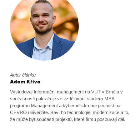
stsservicecookie
Microsoft Corporation
login.microsoftonline.com
MSPRequ
Microsoft
.login.live.com
Autor článku
Adam Křiva
Vystudoval Informační management na VUT v Brně a v
současnosti pokračuje ve vzdělávání studiem MBA
SRM_L
.c.bing.com
programu Management a kybernetická bezpečnost na
CEVRO univerzitě. Baví ho technologie, modernizace a to,
že může být součástí projektů, které firmu posouvají dál.