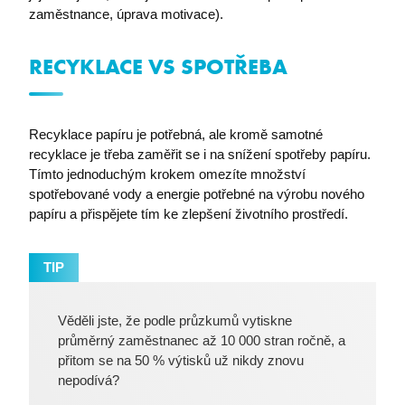
zaměstnance, úprava motivace).
PHPSESSID
PHP.net
premocz.eu
RECYKLACE VS SPOTŘEBA
Recyklace papíru je potřebná, ale kromě samotné
recyklace je třeba zaměřit se i na snížení spotřeby papíru.
Tímto jednoduchým krokem omezíte množství
spotřebované vody a energie potřebné na výrobu nového
papíru a přispějete tím ke zlepšení životního prostředí.
TIP
Věděli jste, že podle průzkumů vytiskne
průměrný zaměstnanec až 10 000 stran ročně, a
přitom se na 50 % výtisků už nikdy znovu
udid
.premocz.eu
nepodívá?