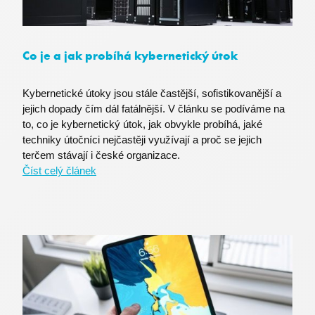
Co je a jak probíhá kybernetický útok
Kybernetické útoky jsou stále častější, sofistikovanější a
jejich dopady čím dál fatálnější. V článku se podíváme na
li_gc
LinkedIn Corporation
to, co je kybernetický útok, jak obvykle probíhá, jaké
.linkedin.com
techniky útočníci nejčastěji využívají a proč se jejich
terčem stávají i české organizace.
Číst celý článek
MS0
Microsoft Corporation
.microsoft.com
nette-browser
premocz.eu