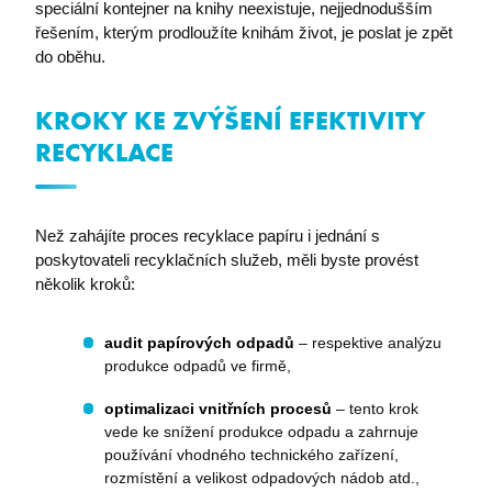
speciální kontejner na knihy neexistuje, nejjednodušším
I6BASKETCOUNT
eshop.premocz.eu
řešením, kterým prodloužíte knihám život, je poslat je zpět
do oběhu.
KROKY KE ZVÝŠENÍ EFEKTIVITY
i6_lm_strtype
eshop.premocz.eu
RECYKLACE
ASPSESSIONID
eshop.premocz.eu
Než zahájíte proces recyklace papíru i jednání s
poskytovateli recyklačních služeb, měli byste provést
sptsubtree
eshop.premocz.eu
několik kroků:
audit papírových odpadů
– respektive analýzu
sptnavigator
eshop.premocz.eu
produkce odpadů ve firmě,
optimalizaci vnitřních procesů
– tento krok
vede ke snížení produkce odpadu a zahrnuje
I6_COMPARE
eshop.premocz.eu
používání vhodného technického zařízení,
rozmístění a velikost odpadových nádob atd.,