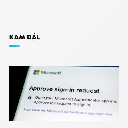
PNL1-ARRAffinity
Microsoft
.oauth.officeapps.live.com
KAM DÁL
CookieScriptConsent
CookieScript
.premocz.eu
fpc
Microsoft Corporation