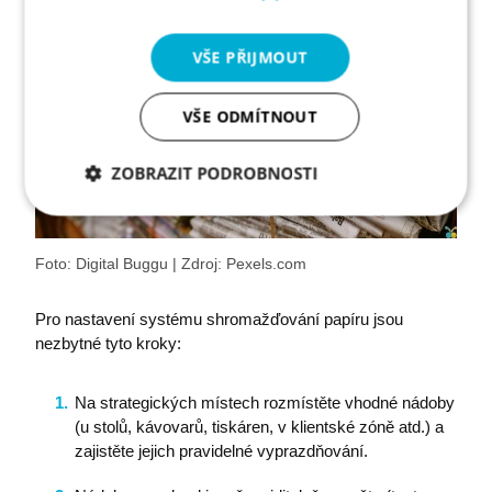
VŠE PŘIJMOUT
VŠE ODMÍTNOUT
ZOBRAZIT PODROBNOSTI
Nezbytně
Analytika
Marketing
nutné
soubory
Foto: Digital Buggu | Zdroj: Pexels.com
Pro nastavení systému shromažďování papíru jsou
Funkční soubory
nezbytné tyto kroky:
Na strategických místech rozmístěte vhodné nádoby
(u stolů, kávovarů, tiskáren, v klientské zóně atd.) a
zajistěte jejich pravidelné vyprazdňování.