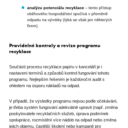
analýzu potenciálu recyklace
– tento přístup
ASPSESSIONIDCWQCQCRS
eshop.premocz.eu
oběhového hospodářství spočívá v přeměně
odpadu na výrobky (týká se však jen některých
firem).
Pravidelné kontroly a revize programu
recyklace
Součástí procesu recyklace papíru v kanceláři je i
nastavení termínů a způsobů kontrol fungování tohoto
programu. Nejlepším řešením je každoroční audit s
ohledem na úsporu nákladů na odpad.
V případě, že výsledky programu nejsou podle očekávání,
je třeba systém fungování adekvátně upravit (např. změna
poskytovatele recyklačních služeb, úprava podmínek
spolupráce, rozmístění více nádob na odpad nebo změna
jejich objemu, častější školení nebo kampaně pro