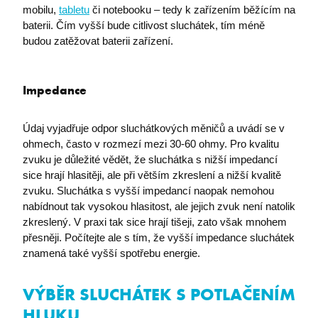
udid
.premocz.eu
mobilu,
tabletu
či notebooku – tedy k zařízením běžícím na
baterii. Čím vyšší bude citlivost sluchátek, tím méně
budou zatěžovat baterii zařízení.
Impedance
Údaj vyjadřuje odpor sluchátkových měničů a uvádí se v
VISITOR_PRIVACY_METADATA
YouTube
.youtube.com
ohmech, často v rozmezí mezi 30-60 ohmy. Pro kvalitu
zvuku je důležité vědět, že sluchátka s nižší impedancí
sice hrají hlasitěji, ale při větším zkreslení a nižší kvalitě
zvuku. Sluchátka s vyšší impedancí naopak nemohou
nabídnout tak vysokou hlasitost, ale jejich zvuk není natolik
zkreslený. V praxi tak sice hrají tišeji, zato však mnohem
přesněji. Počítejte ale s tím, že vyšší impedance sluchátek
znamená také vyšší spotřebu energie.
VÝBĚR SLUCHÁTEK S POTLAČENÍM
HLUKU