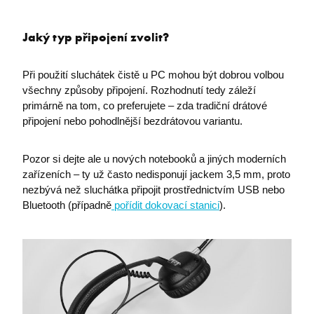
i6IISId
eshop.premocz.eu
Jaký typ připojení zvolit?
Zásadách ochrany
I6COMPARECOUNT
eshop.premocz.eu
osobních údajů společnosti Google.
Při použití sluchátek čistě u PC mohou být dobrou volbou
všechny způsoby připojení. Rozhodnutí tedy záleží
primárně na tom, co preferujete – zda tradiční drátové
I6_FRMMEM
eshop.premocz.eu
připojení nebo pohodlnější bezdrátovou variantu.
Pozor si dejte ale u nových notebooků a jiných moderních
I6FAVOURCOUNT
eshop.premocz.eu
zařízeních – ty už často nedisponují jackem 3,5 mm, proto
nezbývá než sluchátka připojit prostřednictvím USB nebo
Bluetooth (případně
pořídit dokovací stanici
).
I6COMMANDET
eshop.premocz.eu
I6BASKETPRICE
eshop.premocz.eu