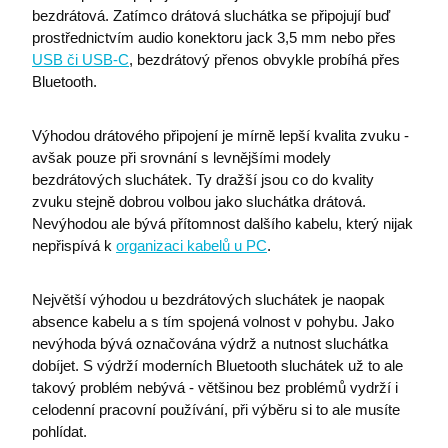
bezdrátová. Zatímco drátová sluchátka se připojují buď
prostřednictvím audio konektoru jack 3,5 mm nebo přes
Nezbytně nutné soubory
Analytika
USB či USB-C
, bezdrátový přenos obvykle probíhá přes
Marketing
Funkční soubory
Bluetooth.
Nezbytně nutné soubory cookie umožňují základní
funkce webových stránek, jako je přihlášení
Výhodou drátového připojení je mírně lepší kvalita zvuku -
uživatele a správa účtu. Webové stránky nelze bez
avšak pouze při srovnání s levnějšími modely
nezbytně nutných souborů cookie správně používat.
bezdrátových sluchátek. Ty dražší jsou co do kvality
Název
Poskytovatel / Doména
zvuku stejně dobrou volbou jako sluchátka drátová.
I6IISCOOKIECONSENT0
eshop.premocz.eu
Nevýhodou ale bývá přítomnost dalšího kabelu, který nijak
nepřispívá k
organizaci kabelů u PC
.
Největší výhodou u bezdrátových sluchátek je naopak
I6IISCOOKIECONSENT
eshop.premocz.eu
absence kabelu a s tím spojená volnost v pohybu. Jako
nevýhoda bývá označována výdrž a nutnost sluchátka
dobíjet. S výdrží moderních Bluetooth sluchátek už to ale
welcomePopup
eshop.premocz.eu
takový problém nebývá - většinou bez problémů vydrží i
celodenní pracovní používání, při výběru si to ale musíte
pohlídat.