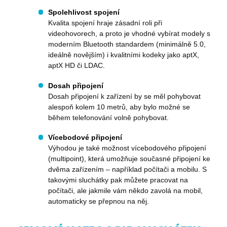
prohlížeče
zlepšování
společnos
výkonu
Spolehlivost spojení
Microsoft
webových
umožňuj
Kvalita spojení hraje zásadní roli při
stránek.
sledování
videohovorech, a proto je vhodné vybírat modely s
uživatelů.
_ga_FMCM0K5WTV
.premocz.eu
1 rok 1
Tento soub
moderním Bluetooth standardem (minimálně 5.0,
měsíc
cookie pou
_fbp
2 měsíce 4
Používá
Meta Platform
Google Anal
ideálně novějším) i kvalitními kodeky jako aptX,
týdny
Facebook
Inc.
k zachován
poskytov
.premocz.eu
aptX HD či LDAC.
stavu relace
řady rekl
produktů,
_ga_6SKLCKG6D0
.premocz.eu
1 rok 1
Tento soub
je nabíze
Dosah připojení
měsíc
cookie pou
v reálném
​Dosah připojení k zařízení by se měl pohybovat
Google Anal
od inzere
k zachován
třetích st
alespoň kolem 10 metrů, aby bylo možné se
stavu relace
během telefonování volně pohybovat.
bcookie
11 měsíců
Toto je c
Microsoft
_gid
1 den
Tento soub
Google LLC
4 týdny
první str
Corporation
cookie nas
.premocz.eu
Microsof
.linkedin.com
Vícebodové připojení
Google
pro sdílen
Analytics.
Výhodou je také možnost vícebodového připojení
obsahu
Ukládá a
webovýc
(multipoint), která umožňuje současné připojení ke
aktualizuje
stránek
jedinečnou
dvěma zařízením – například počítači a mobilu. S
prostředn
hodnotu p
sociálníc
takovými sluchátky pak můžete pracovat na
každou
médií.
navštíveno
počítači, ale jakmile vám někdo zavolá na mobil,
stránku a s
ANONCHK
9 minut
Tento so
Microsoft
automaticky se přepnou na něj.
k počítání 
59 sekund
cookie pr
Corporation
sledování
informac
.c.live.com
zobrazení
tom, jak
stránek.
koncový