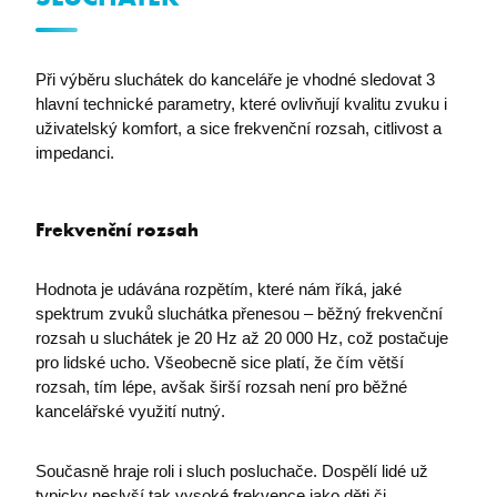
Při výběru sluchátek do kanceláře je vhodné sledovat 3
ASPSESSIONIDCWQCQCRS
eshop.premocz.eu
hlavní technické parametry, které ovlivňují kvalitu zvuku i
uživatelský komfort, a sice frekvenční rozsah, citlivost a
impedanci.
Frekvenční rozsah
Hodnota je udávána rozpětím, které nám říká, jaké
spektrum zvuků sluchátka přenesou – běžný frekvenční
rozsah u sluchátek je 20 Hz až 20 000 Hz, což postačuje
pro lidské ucho. Všeobecně sice platí, že čím větší
rozsah, tím lépe, avšak širší rozsah není pro běžné
kancelářské využití nutný.
Současně hraje roli i sluch posluchače. Dospělí lidé už
typicky neslyší tak vysoké frekvence jako děti či