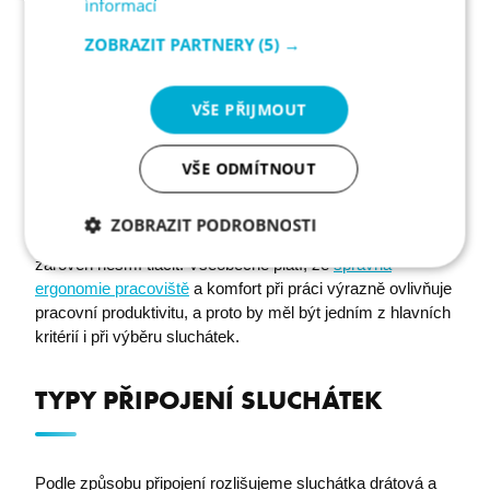
informací
v potaz hned několik ergonomických faktorů. U náhlavních
sluchátek je důležité měkké, prodyšné a pohodlné
ZOBRAZIT PARTNERY
(5) →
polstrování náušníků i nastavitelný hlavový most, který
umožní přizpůsobení různým velikostem hlavy bez
VŠE PŘIJMOUT
nadměrného tlaku.
VŠE ODMÍTNOUT
Důležitá je samozřejmě i hmotnost sluchátek – lehčí
modely mohou pomoci se snížením únavy při celodenním
používání. U špuntových sluchátek je pak důležité zvolit
ZOBRAZIT PODROBNOSTI
správnou velikost špuntů, které musí dobře těsnit, ale
zároveň nesmí tlačit. Všeobecně platí, že
správná
Nezbytně
Analytika
Marketing
nutné
ergonomie pracoviště
a komfort při práci výrazně ovlivňuje
soubory
pracovní produktivitu, a proto by měl být jedním z hlavních
kritérií i při výběru sluchátek.
Funkční soubory
TYPY PŘIPOJENÍ SLUCHÁTEK
Podle způsobu připojení rozlišujeme sluchátka drátová a