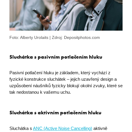
Foto: Alberty Urolaits | Zdroj: Depositphotos.com
x-ms-gateway-slice
Microsoft Corporation
login.microsoftonline.com
Sluchátka s pasivním potlačením hluku
OParams
.login.live.com
Pasivní potlačení hluku je základem, který vychází z
fyzické konstrukce sluchátek – jejich uzavřený design a
uzpůsobení náušníků fyzicky blokují okolní zvuky, které se
tak nedostanou k vašemu uchu.
Sluchátka s aktivním potlačením hluku
Sluchátka s
ANC (Active Noise Cancelling)
aktivně