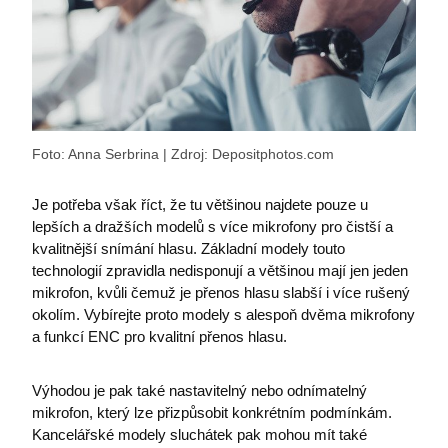
Název
Poskytovatel / Doména
Vyprší
i6IIS_Permanent
eshop.premocz.eu
1 rok
Poskytovatel /
Foto: Anna Serbrina | Zdroj: Depositphotos.com
Název
Vyprší
Popis
Doména
Poskytovatel /
Název
Vyprší
Popis
_ga_33JVRT0P2X
.premocz.eu
1 rok
Tento soub
Doména
Je potřeba však říct, že tu většinou najdete pouze u
cookie pou
lastvisited
eshop.premocz.eu
1 rok
Google Anal
lepších a dražších modelů s více mikrofony pro čistší a
_bra_target
.premocz.eu
1 rok
Tato cook
k zachován
slouží k
kvalitnější snímání hlasu. Základní modely touto
stavu relace
zapamato
technologií zpravidla nedisponují a většinou mají jen jeden
souhlasu 
_bra_perfor
.premocz.eu
1 rok
Tato cookie
marketin
mikrofon, kvůli čemuž je přenos hlasu slabší i více rušený
slouží k
cookies
zapamatov
okolím. Vybírejte proto modely s alespoň dvěma mikrofony
I6LASTVISITEDCOUNT
eshop.premocz.eu
1 rok
souhlasu s
_gcl_au
2 měsíce 4
Tento so
Google LLC
a funkcí ENC pro kvalitní přenos hlasu.
analytickým
týdny
cookie
.premocz.eu
cookies
nastavuje
společnos
_gat
1 den
Používá se
Google LLC
Doublecli
Výhodou je pak také nastavitelný nebo odnímatelný
systémem
eshop.premocz.eu
provádí
Google Anal
mikrofon, který lze přizpůsobit konkrétním podmínkám.
informac
pro regulac
tom, jak
ssupp.vid
eshop.premocz.eu
5 měsíců
Kancelářské modely sluchátek pak mohou mít také
rychlosti
koncový
4 týdny