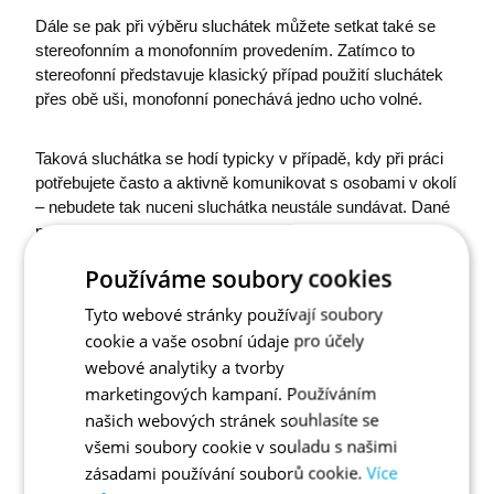
Dále se pak při výběru sluchátek můžete setkat také se
stereofonním a monofonním provedením. Zatímco to
stereofonní představuje klasický případ použití sluchátek
přes obě uši, monofonní ponechává jedno ucho volné.
Taková sluchátka se hodí typicky v případě, kdy při práci
potřebujete často a aktivně komunikovat s osobami v okolí
– nebudete tak nuceni sluchátka neustále sundávat. Dané
provedení je typické například pro call centra. Ve všech
ostatních případech je ale lepší stereofonní provedení –
Používáme soubory cookies
lépe tlumí okolní hluk a umožňuje se více soustředit na
práci.
Tyto webové stránky používají soubory
cookie a vaše osobní údaje pro účely
ERGONOMIE PŘI DLOUHÉM
webové analytiky a tvorby
marketingových kampaní. Používáním
NOŠENÍ
našich webových stránek souhlasíte se
všemi soubory cookie v souladu s našimi
zásadami používání souborů cookie.
Více
S ohledem na dlouhodobé nošení sluchátek je důležité vzít