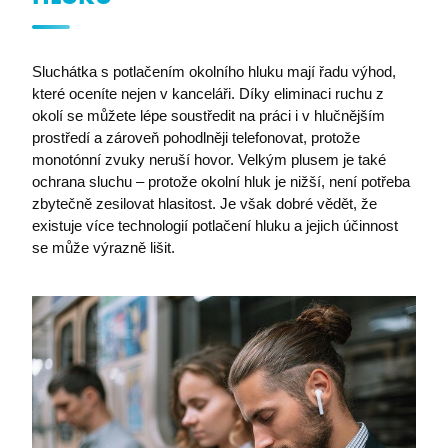
Sluchátka s potlačením okolního hluku mají řadu výhod,
které oceníte nejen v kanceláři. Díky eliminaci ruchu z
stsservicecookie
Microsoft Corporation
login.microsoftonline.com
okolí se můžete lépe soustředit na práci i v hlučnějším
prostředí a zároveň pohodlněji telefonovat, protože
monotónní zvuky neruší hovor. Velkým plusem je také
MSPRequ
Microsoft
ochrana sluchu – protože okolní hluk je nižší, není potřeba
.login.live.com
zbytečně zesilovat hlasitost. Je však dobré vědět, že
existuje více technologií potlačení hluku a jejich účinnost
se může výrazně lišit.
SRM_L
.c.bing.com