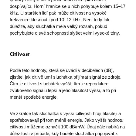
dospívající. Horní hranice se u nich pohybuje kolem 15–17
kHz. U starších lidí pak může citlivost na vysoké
frekvence klesnout i pod 10–12 kHz. Není tedy tak
PHPSESSID
PHP.net
premocz.eu
důležité, aby sluchátka měla velký rozsah, pokud
pochybujete o své schopnosti slyšet velmi vysoké tóny.
Citlivost
Podle této hodnoty, která se uvádí v decibelech (dB),
zjistíte, jak citlivě umí sluchátka přijímat signál ze zdroje.
Čím je citlivost sluchátek vyšší, tím je reprodukce
zvukového signálu lepší a jeho hlasitost vyšší, a to při
menší spotřebě energie.
Ve zkratce tak sluchátka s vyšší citlivostí hrají hlasitěji a
spotřebovávají při tom méně energie. Jako vyšší hodnotu
citlivosti můžeme označit 100 dB/mW. Údaj dále nabírá na
důležitosti v případě, kdy budete sluchátka připojovat k