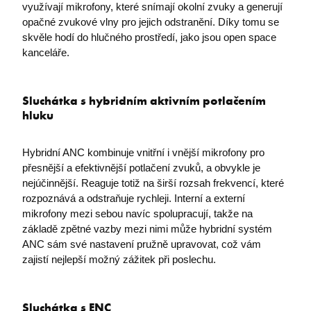
využívají mikrofony, které snímají okolní zvuky a generují
opačné zvukové vlny pro jejich odstranění. Díky tomu se
PNL1-ARRAffinity
Microsoft
skvěle hodí do hlučného prostředí, jako jsou open space
.oauth.officeapps.live.com
kanceláře.
Sluchátka s hybridním aktivním potlačením
hluku
Hybridní ANC kombinuje vnitřní i vnější mikrofony pro
přesnější a efektivnější potlačení zvuků, a obvykle je
CookieScriptConsent
CookieScript
nejúčinnější. Reaguje totiž na širší rozsah frekvencí, které
.premocz.eu
rozpoznává a odstraňuje rychleji. Interní a externí
mikrofony mezi sebou navíc spolupracují, takže na
základě zpětné vazby mezi nimi může hybridní systém
ANC sám své nastavení pružně upravovat, což vám
zajistí nejlepší možný zážitek při poslechu.
Sluchátka s ENC