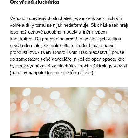
Otevřená sluchátka
Výhodou otevřených sluchátek je, že zvuk se z nich šíří
volně a díky tomu se nijak nedeformuje. Sluchátka tak hrají
lépe než cenově podobné modely s jiným typem
konstrukce. Do pracovního prostředí je ale jejich velkou
nevýhodou fakt, že nijak netlumí okolní hluk, a navíc
propouští zvuk i ven. Dobrou volbu tak představují pouze
do samostatné tiché kanceláře, nikoli do open space, kde
by zvuk vycházející ze sluchátek mohl rušit kolegy v okolí
(nebo by naopak hluk od kolegů rušil vás).