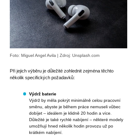
náhodně
registruje
vygenerov
chování a
čísla jako
navigaci
identifikát
uživatele
klienta. Je
více web
součástí
stránkách
každého
zajištuje, 
požadavku
nedojde 
stránku na
žádným
a slouží k
chybám p
výpočtu úd
sledování
návštěvnící
má uživat
relacích a
otevřeno 
Foto: Miguel Angel Avila | Zdroj: Unsplash.com
kampaních
karet
analytické
prohlížeč
přehledy w
Při jejich výběru je důležité zohlednit zejména těchto
MUID
1 rok 3
Tento so
Microsoft
leady_session_id
www.premocz.eu
Zavřením
Tato cookie
týdny
cookie je 
Corporation
několik specifických požadavků:
prohlížeče
používá ke
Microsoft
.bing.com
sledování
široce po
uaid
.login.live.com
Zavřením
návštěvnic
jako jedi
prohlížeče
relace, kter
identifiká
Výdrž baterie
poskytuje
uživatele.
Výdrž by měla pokrýt minimálně celou pracovní
přehled o j
nastavit 
interakcích
vloženýc
směnu, abyste je během práce nemuseli vůbec
zapojení s
skriptů
dobíjet – ideálem je klidně 20 hodin a více.
webovými
Microsoft
stránkami.
Široce se 
Důležité je také rychlé nabíjení – některé modely
Pomáhá př
se
umožňují hned několik hodin provozu už po
pochopení
synchroni
chování
mnoha rů
krátkém nabíjení.
esctx-3xmBYtU3w
.login.microsoftonline.com
Zavřením
uživatelů a
doménam