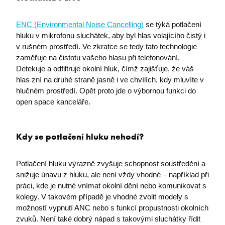
fpc
Microsoft Corporation
ENC (Environmental Noise Cancelling)
se týká potlačení
login.microsoftonline.com
hluku v mikrofonu sluchátek, aby byl hlas volajícího čistý i
v rušném prostředí. Ve zkratce se tedy tato technologie
zaměřuje na čistotu vašeho hlasu při telefonování.
Detekuje a odfiltruje okolní hluk, čímž zajišťuje, že váš
hlas zní na druhé straně jasně i ve chvílích, kdy mluvíte v
BIGipCookie
F5 Networks
powerpoint.officeapps.live.com
hlučném prostředí. Opět proto jde o výbornou funkci do
open space kanceláře.
Kdy se potlačení hluku nehodí?
Potlačení hluku výrazně zvyšuje schopnost soustředění a
snižuje únavu z hluku, ale není vždy vhodné – například při
práci, kde je nutné vnímat okolní dění nebo komunikovat s
kolegy. V takovém případě je vhodné zvolit modely s
možností vypnutí ANC nebo s funkcí propustnosti okolních
SRM_L
.c.live.com
zvuků. Není také dobrý nápad s takovými sluchátky řídit