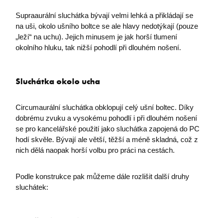
Supraaurální sluchátka bývají velmi lehká a přikládají se
na uši, okolo ušního boltce se ale hlavy nedotýkají (pouze
„leží“ na uchu). Jejich minusem je jak horší tlumení
okolního hluku, tak nižší pohodlí při dlouhém nošení.
Sluchátka okolo ucha
Circumaurální sluchátka obklopují celý ušní boltec. Díky
dobrému zvuku a vysokému pohodlí i při dlouhém nošení
se pro kancelářské použití jako sluchátka zapojená do PC
hodí skvěle. Bývají ale větší, těžší a méně skladná, což z
nich dělá naopak horší volbu pro práci na cestách.
Podle konstrukce pak můžeme dále rozlišit další druhy
sluchátek: