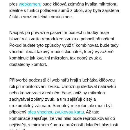
přes
webkameru
bude klíčová zejména kvalita mikrofonu,
ideálně s funkcí potlačení šumů z okolí, aby byla zajištěna
čistá a srozumitelná komunikace.
Naopak při převážně pasivním poslechu hudby hraje
hlavní roli kvalita reprodukce zvuku a pohodlí při nošení.
Pokud budete tyto způsoby využití kombinovat, bude tedy
vhodné hledat takový model sluchátek, který vyváženě
kombinuje jak kvalitní mikrofon, tak dobrý zvuk a
dostatečný komfort.
Při tvorbě podcastů či webinářů hrají sluchátka klíčovou
roli při monitorování zvuku. Umožňují sledovat nahrávku
nebo konverzaci v reálném čase, aniž by mikrofon
zachytával zpětný zvuk, a tím zajišťují čistý a
srozumitelný záznam. Samotný mikrofon ale musí být
připojený
přes vhodnou zvukovou kartu
. Až tato
kombinace zajišťuje, že váš hlas bude reprodukován co
nejčistěji, s minimem šumu a možností doladění hlasitosti