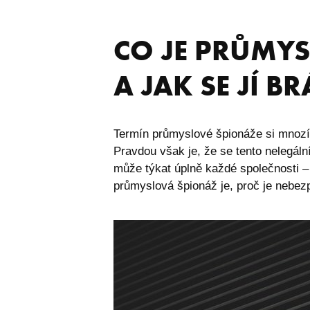
CO JE PRŮMY
​A JAK SE JÍ B
Termín průmyslové špionáže si mnozí
Pravdou však je, že se tento nelegáln
může týkat úplně každé společnosti – 
průmyslová špionáž je, proč je nebezpeč