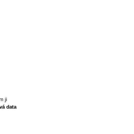
 ji
vá data