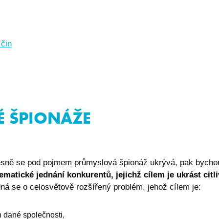
 čin
É ŠPIONÁŽE
řesně se pod pojmem průmyslová špionáž ukrývá, pak bychom
matické jednání konkurentů, jejichž cílem je ukrást citli
dná se o celosvětově rozšířený problém, jehož cílem je:
h dané společnosti,