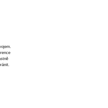
vojem.
urence
astně
ránit.