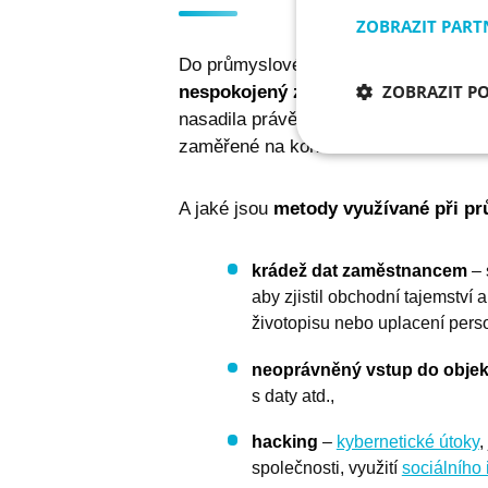
ZOBRAZIT PART
Do průmyslové špionáže dnes může bý
ZOBRAZIT P
nespokojený zaměstnanec
, který p
nasadila právě konkurence. Existují a
zaměřené na konkurenci.
Nezbytně nu
soubory
A jaké jsou
metody využívané při pr
krádež dat zaměstnancem
– 
aby zjistil obchodní tajemství
životopisu nebo uplacení pers
neoprávněný vstup do objek
Nezbytně nutné soubo
stránky nelze bez ne
s daty atd.,
Název
hacking
–
kybernetické útoky
,
I6IISCOOKIECONSE
společnosti, využití
sociálního 