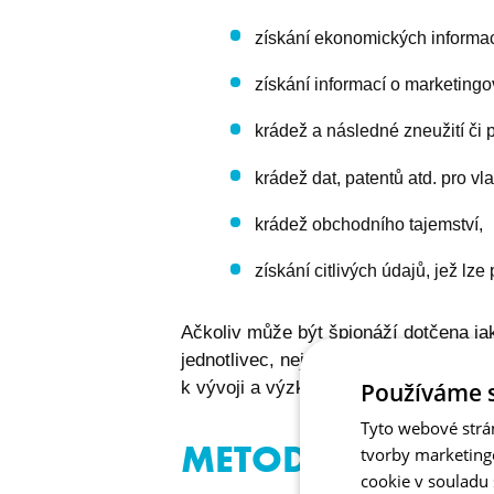
získání ekonomických informac
získání informací o marketingo
krádež a následné zneužití či
krádež dat, patentů atd. pro vl
krádež obchodního tajemství,
získání citlivých údajů, jež lze 
Ačkoliv může být špionáží dotčena jak
jednotlivec, nejčastěji se špionážní 
Používáme 
k vývoji a výzkumu.
Tyto webové strá
METODY PRŮMYS
tvorby marketing
cookie v souladu