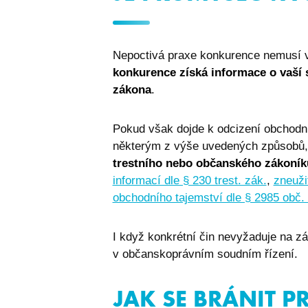
sptsubtree
sptnavigator
Nepoctivá praxe konkurence nemusí vž
konkurence získá informace o vaší 
I6_COMPARE
zákona
.
ASPSESSIONIDCW
Pokud však dojde k odcizení obchodníh
některým z výše uvedených způsobů, 
trestního nebo občanského zákoník
informací dle § 230 trest. zák.
,
zneuži
obchodního tajemství dle § 2985 obč.
PHPSESSID
I když konkrétní čin nevyžaduje na zá
v občanskoprávním soudním řízení.
udid
JAK SE BRÁNIT P