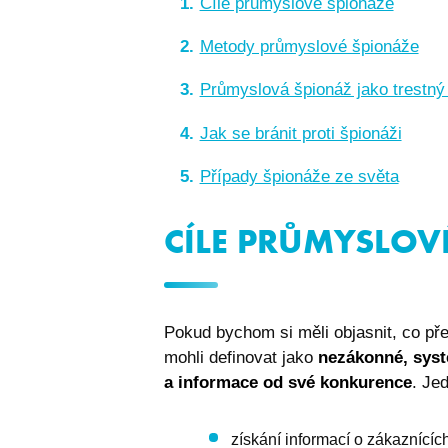
Cíle průmyslové špionáže
Metody průmyslové špionáže
Průmyslová špionáž jako trestný
Jak se bránit proti špionáži
Případy špionáže ze světa
CÍLE PRŮMYSLOV
Pokud bychom si měli objasnit, co p
mohli definovat jako
nezákonné, syste
a informace od své konkurence
. Je
získání informací o zákaznícíc