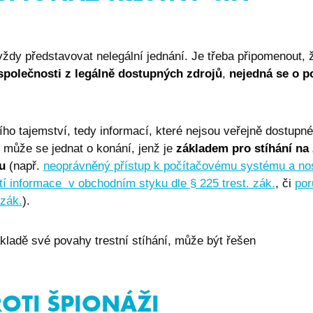
eshop.premocz.eu
2 hodiny
Sloužící k zapamatování
menu.
eshop.premocz.eu
2 hodiny
Sloužící k zapamatování
menu.
dy představovat nelegální jednání. Je třeba připomenout,
společnosti z legálně dostupných zdrojů
,
nejedná se o p
eshop.premocz.eu
1 rok
Sloužící k zapamatování
produktů uživatele.
QCQCRS
eshop.premocz.eu
Zavřením
Tento název souboru cook
prohlížeče
spojen s použitím jako so
platformy pro obecné úče
o tajemství, tedy informací, které nejsou veřejně dostupné
napsanými pomocí techno
Microsoft ASP. Struktura
může se jednat o konání, jenž je
základem pro stíhání na
cookie je běžný kořen - 
následovaný řadou jedin
u
(např.
neoprávněný přístup k počítačovému systému a nos
Obvykle se používá k ud
relace uživatele serverem.
tí informace v obchodním styku dle § 225 trest. zák.
, či
por
 zák.
).
Zavřením
Cookie generovaný aplik
PHP.net
prohlížeče
jazyce PHP. Toto je univer
premocz.eu
používaný k udržování pr
uživatelů. Obvykle se je
kladě své povahy trestní stíhání, může být řešen
vygenerované číslo, jeho 
specifické pro daný web,
příkladem je udržování p
uživatele mezi stránkami.
.premocz.eu
4 týdny 2
Tento cookie se používá k
ROTI ŠPIONÁŽI
dny
identifikaci zařízení, která
webové stránce, aby sled