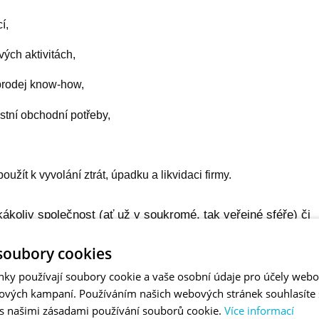
í,
vých aktivitách,
 prodej know-how,
astní obchodní potřeby,
použít k vyvolání ztrát, úpadku a likvidaci firmy.
ákoliv společnost (ať už v soukromé, tak veřejné sféře) či
praktiky týkají právě průmyslového odvětví, ve kterém docház
soubory cookies
nky používají soubory cookie a vaše osobní údaje pro účely webo
LOVÉ ŠPIONÁŽE
ových kampaní. Používáním našich webových stránek souhlasíte
 s našimi zásadami používání souborů cookie.
Více informací