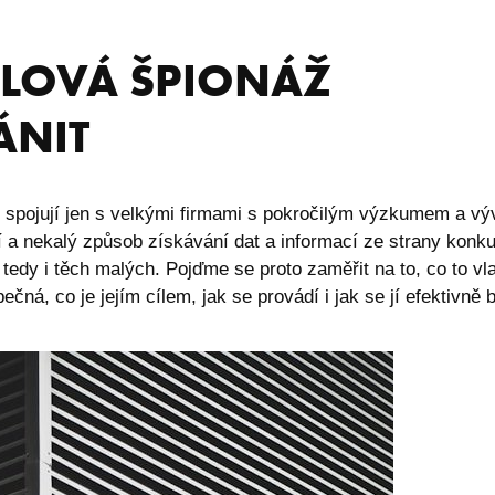
SLOVÁ ŠPIONÁŽ
RÁNIT
 spojují jen s velkými firmami s pokročilým výzkumem a vý
í a nekalý způsob získávání dat a informací ze strany konk
tedy i těch malých. Pojďme se proto zaměřit na to, co to vl
ná, co je jejím cílem, jak se provádí i jak se jí efektivně b