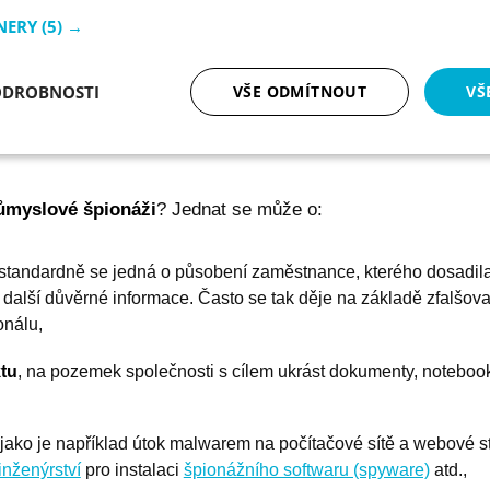
NERY
(5) →
t zapojen v podstatě kdokoliv – obchodní tajemství může v
ODROBNOSTI
VŠE ODMÍTNOUT
VŠ
řestoupil ke konkurenci, nebo zaměstnanec, jehož do vaší fi
le také
specializované společnosti nabízející zpravodajs
tné
Analytika
Marketing
Fun
ůmyslové špionáži
? Jednat se může o:
standardně se jedná o působení zaměstnance, kterého dosadil
 a další důvěrné informace. Často se tak děje na základě zfalšo
onálu,
Nezbytně nutné soubory
Analytika
Marketing
Funkční soubory
tu
, na pozemek společnosti s cílem ukrást dokumenty, notebook
ry cookie umožňují základní funkce webových stránek, jako je přihlášení uživatele a
zbytně nutných souborů cookie správně používat.
Poskytovatel / Doména
Vyprší
Popis
 jako je například útok malwarem na počítačové sítě a webové s
NT0
eshop.premocz.eu
1 rok
Sloužící k zapamatování 
nepřihlášeného uživatele.
inženýrství
pro instalaci
špionážního softwaru (spyware)
atd.,