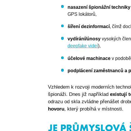
I6IISCOOKIECONSE
nasazení špionážní techniky
GPS lokátorů,
welcomePopup
šíření dezinformací
, čímž do
i6IISId
I6COMPARECOUNT
vydírání/únosy
vysokých členů
Zásadách 
deepfake videí
),
I6_FRMMEM
účelové machinace
v podobě 
I6FAVOURCOUNT
podplácení zaměstnanců a p
I6COMMANDET
I6BASKETPRICE
Vzhledem k rozvoji moderních technol
špionáži. Dnes již například
existují 
I6BASKETCOUNT
odrazu od skla zvládne přenášet drobn
hovoru
, který probíhá v místnosti.
i6_lm_strtype
ASPSESSIONID
JE PRŮMYSLOVÁ 