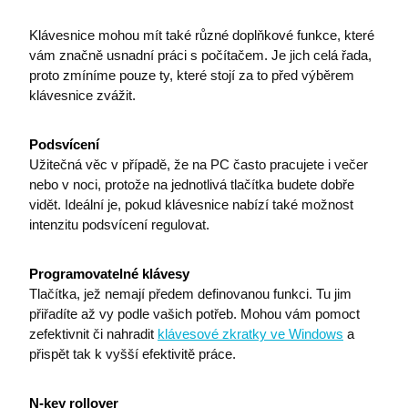
Klávesnice mohou mít také různé doplňkové funkce, které
vám značně usnadní práci s počítačem. Je jich celá řada,
proto zmíníme pouze ty, které stojí za to před výběrem
klávesnice zvážit.
Název
Poskytovatel / Doména
Vyprší
i6IIS_Permanent
eshop.premocz.eu
1 rok
Poskytovatel /
Podsvícení
Název
Vyprší
Popis
Doména
Užitečná věc v případě, že na PC často pracujete i večer
Poskytovatel /
Název
Vyprší
Popis
_ga_33JVRT0P2X
.premocz.eu
1 rok
Tento soub
Doména
nebo v noci, protože na jednotlivá tlačítka budete dobře
cookie pou
lastvisited
eshop.premocz.eu
1 rok
vidět. Ideální je, pokud klávesnice nabízí také možnost
Google Anal
_bra_target
.premocz.eu
1 rok
Tato cook
k zachován
slouží k
intenzitu podsvícení regulovat.
stavu relace
zapamato
souhlasu 
_bra_perfor
.premocz.eu
1 rok
Tato cookie
marketin
slouží k
cookies
Programovatelné klávesy
zapamatov
I6LASTVISITEDCOUNT
eshop.premocz.eu
1 rok
Tlačítka, jež nemají předem definovanou funkci. Tu jim
souhlasu s
_gcl_au
2 měsíce 4
Tento so
Google LLC
analytickým
týdny
cookie
.premocz.eu
přiřadíte až vy podle vašich potřeb. Mohou vám pomoct
cookies
nastavuje
zefektivnit či nahradit
klávesové zkratky ve Windows
a
společnos
_gat
1 den
Používá se
Google LLC
Doublecli
přispět tak k vyšší efektivitě práce.
systémem
eshop.premocz.eu
provádí
Google Anal
informac
pro regulac
tom, jak
ssupp.vid
eshop.premocz.eu
5 měsíců
rychlosti
koncový
N-key rollover
4 týdny