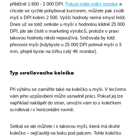
přibližně 1 600 - 2 000 DPI.
Pokud máte velký monitor
a
chcete se rychle pohybovat kurzorem, můžete pak zvolit
myš s DPI kolem 2 500. Vyšší hodnoty nemá smysl řešit.
Dnes už se totiž setkáte u myší s hodnotou klidně 25 000
DPI, jde ale čistě o marketing výrobců, protože v praxi
takovou hodnotu nikdo nepoužívá. Snižovala by totiž
přesnost myši (kdybyste u 25 000 DPI pohnuli myší o 3
mm, přejeli byste na šířku celý 4K monitor).
Typ scrollovacího kolečka
Při výběru se zaměřte také na kolečko u myši. V lecčems
vám jeho uzpůsobení může usnadnit práci. Pokud jej lze
například naklápět do stran, umožní vám to s kolečkem
scrollovat i v horizontální rovině.
Setkat se ale můžete i s takovou myší, která má druhé
kolečko – nejčastěji na boku pod palcem. Tohle kolečko