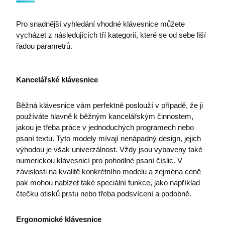
náhodně
registruje
vygenerov
chování a
čísla jako
navigaci
Pro snadnější vyhledání vhodné klávesnice můžete
identifikát
uživatele
klienta. Je
více web
vycházet z následujících tří kategorií, které se od sebe liší
součástí
stránkách
každého
řadou parametrů.
zajištuje, 
požadavku
nedojde 
stránku na
žádným
a slouží k
chybám p
výpočtu úd
sledování
Kancelářské klávesnice
návštěvnící
má uživat
relacích a
otevřeno 
kampaních
karet
analytické
prohlížeč
Běžná klávesnice vám perfektně poslouží v případě, že ji
přehledy w
používáte hlavně k běžným kancelářským činnostem,
MUID
1 rok 3
Tento so
Microsoft
leady_session_id
www.premocz.eu
Zavřením
Tato cookie
týdny
cookie je 
Corporation
jakou je třeba práce v jednoduchých programech nebo
prohlížeče
používá ke
Microsoft
.bing.com
sledování
psaní textu. Tyto modely mívají nenápadný design, jejich
široce po
uaid
.login.live.com
Zavřením
návštěvnic
jako jedi
prohlížeče
výhodou je však univerzálnost. Vždy jsou vybaveny také
relace, kter
identifiká
poskytuje
uživatele.
numerickou klávesnicí pro pohodlné psaní číslic. V
přehled o j
nastavit 
závislosti na kvalitě konkrétního modelu a zejména ceně
interakcích
vloženýc
zapojení s
skriptů
pak mohou nabízet také speciální funkce, jako například
webovými
Microsoft
stránkami.
čtečku otisků prstu nebo třeba podsvícení a podobně.
Široce se 
Pomáhá př
se
pochopení
synchroni
chování
mnoha rů
Ergonomické klávesnice
esctx-3xmBYtU3w
.login.microsoftonline.com
Zavřením
uživatelů a
doménam