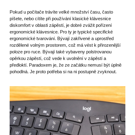
prohlížeče
zlepšování
společnos
výkonu
Microsoft
webových
umožňuj
Pokud u počítače trávíte velké množství času, často
stránek.
sledování
píšete, nebo cítíte při používání klasické klávesnice
uživatelů.
_ga_FMCM0K5WTV
.premocz.eu
1 rok 1
Tento soub
diskomfort v oblasti zápěstí, je dobré zvážit pořízení
měsíc
cookie pou
_fbp
2 měsíce 4
Používá
Meta Platform
ergonomické klávesnice. Pro ty je typické specifické
Google Anal
týdny
Facebook
Inc.
k zachován
poskytov
.premocz.eu
ergonomické tvarování. Bývají zakřivené a uprostřed
stavu relace
řady rekl
rozdělené volným prostorem, což má vést k přirozenější
produktů,
_ga_6SKLCKG6D0
.premocz.eu
1 rok 1
Tento soub
je nabíze
poloze pro ruce. Bývají také vybaveny polstrovanou
měsíc
cookie pou
v reálném
Google Anal
od inzere
opěrkou zápěstí, což vede k uvolnění v zápěstí a
k zachován
třetích st
předloktí. Paradoxem je, že ze začátku nemusí být úplně
stavu relace
bcookie
11 měsíců
Toto je c
Microsoft
pohodlná. Je proto potřeba si na ni postupně zvyknout.
_gid
1 den
Tento soub
Google LLC
4 týdny
první str
Corporation
cookie nas
.premocz.eu
Microsof
.linkedin.com
Google
pro sdílen
Analytics.
obsahu
Ukládá a
webovýc
aktualizuje
stránek
jedinečnou
prostředn
hodnotu p
sociálníc
každou
médií.
navštíveno
stránku a s
ANONCHK
9 minut
Tento so
Microsoft
k počítání 
59 sekund
cookie pr
Corporation
sledování
informac
.c.live.com
zobrazení
tom, jak
stránek.
koncový