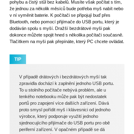
pohybu a čistý stůl bez kabelů. Musíte však počítat s tím,
že jednou za několik měsíců bude potřeba myš nabít nebo
v ní vyměnit baterie. K počítači se připojují buď přes
Bluetooth, nebo pomocí přijímače do USB portu, který je
dodáván spolu s myší. Dražší bezdrátové myši pak
dokonce můžete spojit hned s několika počítači současně.
Tlačítkem na myši pak přepínáte, který PC chcete ovládat.
TIP
V případě drátových i bezdrátových myší tak
zpravidla dochází k zaplnění jednoho USB portu.
To u stolního počítače nebývá problém, ale u
tenkého notebooku může pak být nedostatek
portů pro zapojení více dalších zařízení. Dává
proto smysl pořídit myš i klávesnici od jednoho
výrobce, který podporuje využití jednoho
sjednocujícího přijímače do USB portu pro obě
periferní zařízení. V opačném případě se dá