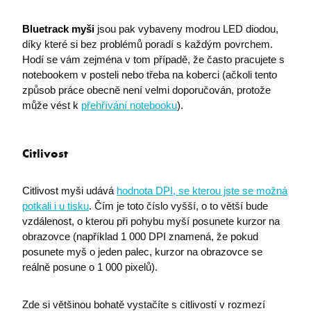
Bluetrack myši
jsou pak vybaveny modrou LED diodou,
díky které si bez problémů poradí s každým povrchem.
Hodí se vám zejména v tom případě, že často pracujete s
notebookem v posteli nebo třeba na koberci (ačkoli tento
způsob práce obecně není velmi doporučován, protože
může vést k
přehřívání notebooku
).
Citlivost
Citlivost myši udává
hodnota DPI, se kterou jste se možná
potkali i u tisku
. Čím je toto číslo vyšší, o to větší bude
vzdálenost, o kterou při pohybu myší posunete kurzor na
obrazovce (například 1 000 DPI znamená, že pokud
posunete myš o jeden palec, kurzor na obrazovce se
reálně posune o 1 000 pixelů).
Zde si většinou bohatě vystačíte s citlivostí v rozmezí