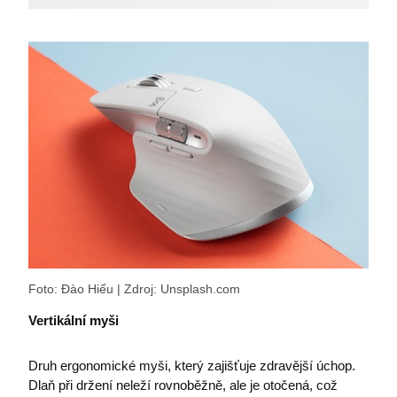
Nezbytně nutné soubory
Analytika
Marketing
Funkční soubory
Nezbytně nutné soubory cookie umožňují základní
funkce webových stránek, jako je přihlášení
uživatele a správa účtu. Webové stránky nelze bez
nezbytně nutných souborů cookie správně používat.
Název
Poskytovatel / Doména
I6IISCOOKIECONSENT0
eshop.premocz.eu
I6IISCOOKIECONSENT
eshop.premocz.eu
Foto: Đào Hiếu | Zdroj: Unsplash.com
Vertikální myši
welcomePopup
eshop.premocz.eu
Druh ergonomické myši, který zajišťuje zdravější úchop.
Dlaň při držení neleží rovnoběžně, ale je otočená, což