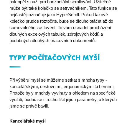
pak opět slouží pro horizontální scrollování. Užitečné
může být také kolečko se setrvačníkem. Tato funkce se
nejčastěji označuje jako HyperScroll. Pokud takové
kolečko prudce roztočíte, bude se dlouho otáčet až do
samovolného zastavení. To vám usnadní procházení
dlouhých excelových tabulek, zdrojových kódů a
podobných dlouhých pracovních dokumentů.
TYPY POČÍTAČOVÝCH MYŠÍ
Při výběru myši se můžeme setkat s mnoha typy -
kancelářskými, cestovními, ergonomickými či herními.
Protože byly mnohdy vyvinuty s ohledem na specifické
využití, budou se i trochu lišit jejich parametry, o kterých
jsme se právě bavili.
Kancelářské myši