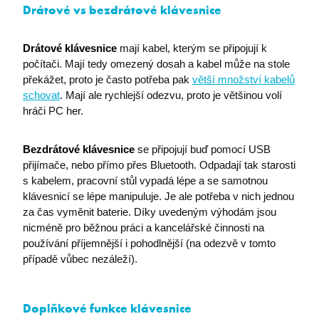
Drátové vs bezdrátové klávesnice
Drátové klávesnice
mají kabel, kterým se připojují k
počítači. Mají tedy omezený dosah a kabel může na stole
překážet, proto je často potřeba pak
větší množství kabelů
schovat
. Mají ale rychlejší odezvu, proto je většinou volí
hráči PC her.
Bezdrátové klávesnice
se připojují buď pomocí USB
li_gc
LinkedIn Corporation
přijímače, nebo přímo přes Bluetooth. Odpadají tak starosti
.linkedin.com
s kabelem, pracovní stůl vypadá lépe a se samotnou
klávesnicí se lépe manipuluje. Je ale potřeba v nich jednou
za čas vyměnit baterie. Díky uvedeným výhodám jsou
nicméně pro běžnou práci a kancelářské činnosti na
MS0
Microsoft Corporation
používání příjemnější i pohodlnější (na odezvě v tomto
.microsoft.com
případě vůbec nezáleží).
nette-browser
premocz.eu
Doplňkové funkce klávesnice