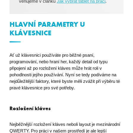
udid
.premocz.eu
věnujeme v článku
Jak vybrat tablet na práci
.
HLAVNÍ PARAMETRY U
KLÁVESNICE
VISITOR_PRIVACY_METADATA
YouTube
Ať už klávesnici používáte pro běžné psaní,
.youtube.com
programování, nebo hraní her, každý detail od typu
připojení až po rozložení kláves může hrát roli v
pohodlnosti jejího používání. Nyní se tedy podíváme na
nejdůležitější faktory, které byste měli zvážit při výběru té
pravé klávesnice pro své potřeby.
Rozložení kláves
Nejběžnější rozložení kláves neboli layout je mezinárodní
QWERTY. Pro práci v našem prostředí je ale lepší