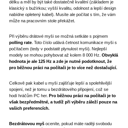
délku a měl by být také dostatečně kvalitní (základem je
klasický s bužírkou; vyšší kvalitu, odolnost a lepší design
nabídne opletený kabel). Musíte ale počítat s tím, že vám
může na pracovním stole překážet.
Při výběru drátové myši se možná setkáte s pojmem
polling rate
. Toto číslo udává četnost komunikace myši s
počítačem (tedy v podstatě plynulost myši). Nejlepší
modely se mohou pohybovat až kolem 8 000 Hz.
Obvyklá
hodnota je ale 125 Hz a zde je nutné podotknout, že
pro běžnou práci na počítači je to více než dostačující.
Celkově pak kabel u myši zajišťuje lepší a spolehlivější
spojení, než je tomu u bezdrátového připojení, což se
hodí hráčům PC her.
Pro běžnou práci na počítači je to
však bezpředmětné, a tudíž při výběru záleží pouze na
vašich preferencích.
Bezdrátovou myš
oceníte, pokud máte raději svobodu