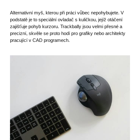
Alternativní myš, kterou při práci vůbec nepohybujete. V
I6BASKETCOUNT
eshop.premocz.eu
podstatě je to speciální ovladač s kuličkou, jejíž otáčení
zajišťuje pohyb kurzoru. Trackbally jsou velmi přesné a
precizní, skvěle se proto hodí pro grafiky nebo architekty
pracující v CAD programech.
i6_lm_strtype
eshop.premocz.eu
ASPSESSIONID
eshop.premocz.eu
sptsubtree
eshop.premocz.eu
sptnavigator
eshop.premocz.eu
I6_COMPARE
eshop.premocz.eu