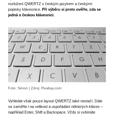
rozložení QWERTZ s českým jazykem a českými
popisky klávesnice.
Při výběru si proto ověřte, zda se
jedná o českou klávesnici.
stsservicecookie
Microsoft Corporation
login.microsoftonline.com
MSPRequ
Microsoft
.login.live.com
Foto: Simon | Zdroj: Pixabay.com
SRM_L
.c.bing.com
Vyhledat však pouze layout QWERTZ také nestačí. Dále
se zaměřte i na velikost a uspořádání některých kláves –
například Enter, Shift a Backspace. Vždy si vybírejte