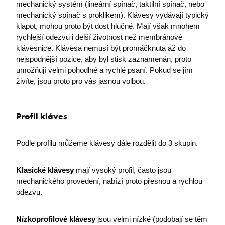
mechanický systém (lineární spínač, taktilní spínač, nebo
mechanický spínač s proklikem). Klávesy vydávají typický
PNL1-ARRAffinity
Microsoft
klapot, mohou proto být dost hlučné. Mají však mnohem
.oauth.officeapps.live.com
rychlejší odezvu i delší životnost než membránové
klávesnice. Klávesa nemusí být promáčknuta až do
nejspodnější pozice, aby byl stisk zaznamenán, proto
umožňují velmi pohodlné a rychlé psaní. Pokud se jím
živíte, jsou proto pro vás jasnou volbou.
Profil kláves
CookieScriptConsent
CookieScript
.premocz.eu
Podle profilu můžeme klávesy dále rozdělit do 3 skupin.
Klasické klávesy
mají vysoký profil, často jsou
mechanického provedení, nabízí proto přesnou a rychlou
odezvu.
Nízkoprofilové klávesy
jsou velmi nízké (podobají se těm