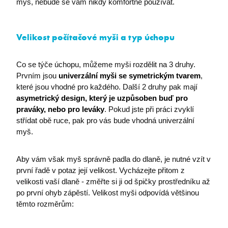
myš, nebude se vám nikdy komfortně používat.
Velikost počítačové myši a typ úchopu
Co se týče úchopu, můžeme myši rozdělit na 3 druhy.
Prvním jsou
univerzální myši se symetrickým tvarem
,
které jsou vhodné pro každého. Další 2 druhy pak mají
asymetrický design, který je uzpůsoben buď pro
praváky, nebo pro leváky
. Pokud jste při práci zvyklí
střídat obě ruce, pak pro vás bude vhodná univerzální
myš.
Aby vám však myš správně padla do dlaně, je nutné vzít v
první řadě v potaz její velikost. Vycházejte přitom z
velikosti vaší dlaně - změřte si ji od špičky prostředníku až
po první ohyb zápěstí. Velikost myši odpovídá většinou
těmto rozměrům: