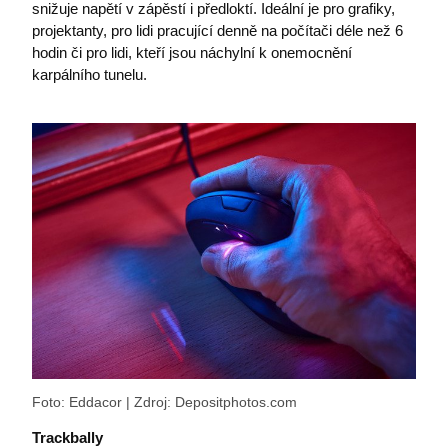
snižuje napětí v zápěstí i předloktí. Ideální je pro grafiky,
i6IISId
eshop.premocz.eu
projektanty, pro lidi pracující denně na počítači déle než 6
hodin či pro lidi, kteří jsou náchylní k onemocnění
Zásadách ochrany
I6COMPARECOUNT
eshop.premocz.eu
karpálního tunelu.
osobních údajů společnosti Google.
I6_FRMMEM
eshop.premocz.eu
I6FAVOURCOUNT
eshop.premocz.eu
I6COMMANDET
eshop.premocz.eu
Foto: Eddacor | Zdroj: Depositphotos.com
I6BASKETPRICE
eshop.premocz.eu
Trackbally