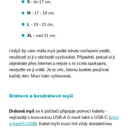
S
- do 17 cm,
M
- 17 - 19 cm,
L
- 19 - 21 cm,
XL
- nad 21 cm.
I když by vám měla myš podle tohoto rozřazení sedět,
neuškodí si ji v obchodě vyzkoušet. Případně, pokud si ji
objednáte přes Internet a nejste s ní zcela spokojeni,
nestyďte se ji vrátit. Je to věc, kterou budete používat
každý den. Musí vám vyhovovat.
Drátové a bezdrátové myši
Drátová myš
se k počítači připojuje pomocí kabelu -
nejčastěji s koncovkou USB-A či nově také s USB-C (
více
o typech USB
). Kabel myši musí mít vždy dostatečnou