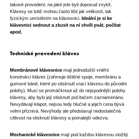
takové provedení, na jaké jste byli doposud zvyklí.
Klávesy se totiž mohou často lišit jak velikostí, tak
fyzickým umístěním na klávesnici.
Ideální je si ke
klávesnici sednout a zkusit na ní chvíli psát, počítat
apod.
Technické provedení kláves
x-ms-gateway-slice
Microsoft Corporation
login.microsoftonline.com
Membránové klávesnice
mají jednodušší vnitřní
OParams
.login.live.com
konstrukci kláves (zahrnuje tištěné spoje, membránu a
gumové báně, které po stisknutí vrací klávesu do původní
polohy). Musí se promáčknout až do nejspodnější polohy
klávesy, aby bylo její stisknutí počítačem zaznamenáno.
Nevydávají klapot, nejsou tedy hlučné a jejich cena bývá
velmi příznivá. Nevýhody ale představují nedostatečná
citlivost na stisknutí klávesy a pomalejší odezva.
Mechanické klávesnice
mají pod každou klávesou složitý