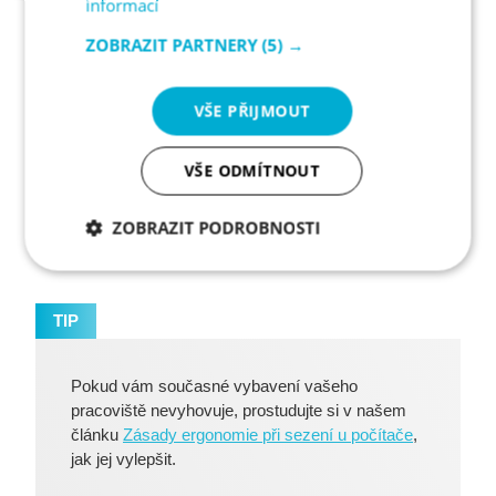
informací
Foto: VCOM | Zdroj: Unsplash.com
ZOBRAZIT PARTNERY
(5) →
Ergonomické myši
VŠE PŘIJMOUT
Označuje se tak každá myš, která má ergonomický tvar a
ulevuje tak námaze rukou při jejím ovládání. Základem pro
VŠE ODMÍTNOUT
ergonomicky tvarovanou myš je prostor na jejím boku,
který umožňuje pohodlné uložení palce. Dlaní tak
ZOBRAZIT PODROBNOSTI
obemknete celou myš, což vám zejména při
mnohahodinové práci významně uleví.
Nezbytně
Analytika
Marketing
nutné
soubory
TIP
Pokud vám současné vybavení vašeho
Funkční soubory
pracoviště nevyhovuje, prostudujte si v našem
článku
Zásady ergonomie při sezení u počítače
,
jak jej vylepšit.