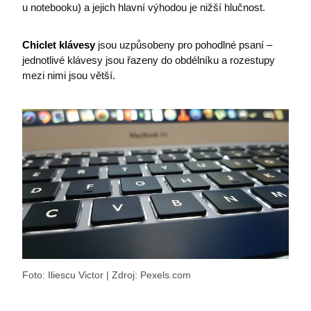
u notebooku) a jejich hlavní výhodou je nižší hlučnost.
fpc
Microsoft Corporation
login.microsoftonline.com
Chiclet klávesy
jsou uzpůsobeny pro pohodlné psaní –
jednotlivé klávesy jsou řazeny do obdélníku a rozestupy
mezi nimi jsou větší.
BIGipCookie
F5 Networks
powerpoint.officeapps.live.com
Foto: Iliescu Victor | Zdroj: Pexels.com
SRM_L
.c.live.com