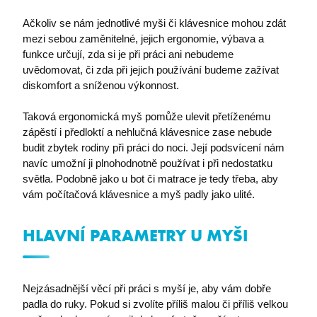
Ačkoliv se nám jednotlivé myši či klávesnice mohou zdát
mezi sebou zaměnitelné, jejich ergonomie, výbava a
funkce určují, zda si je při práci ani nebudeme
uvědomovat, či zda při jejich používání budeme zažívat
diskomfort a sníženou výkonnost.
​Taková ergonomická myš pomůže ulevit přetíženému
zápěstí i předloktí a nehlučná klávesnice zase nebude
budit zbytek rodiny při práci do noci. Její podsvícení nám
navíc umožní ji plnohodnotně používat i při nedostatku
světla. Podobně jako u bot či matrace je tedy třeba, aby
vám počítačová klávesnice a myš padly jako ulité.
HLAVNÍ PARAMETRY U MYŠI
Nejzásadnější věcí při práci s myší je, aby vám dobře
padla do ruky. Pokud si zvolíte příliš malou či příliš velkou