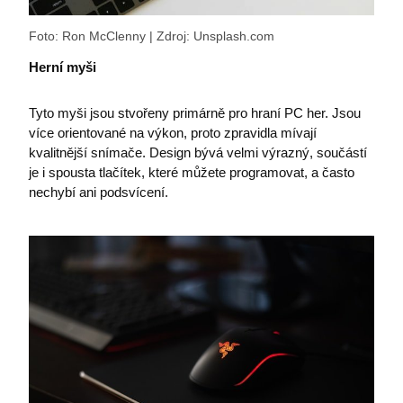
Foto: Ron McClenny | Zdroj: Unsplash.com
Herní myši
ASPSESSIONIDCWQCQCRS
eshop.premocz.eu
Tyto myši jsou stvořeny primárně pro hraní PC her. Jsou
více orientované na výkon, proto zpravidla mívají
kvalitnější snímače. Design bývá velmi výrazný, součástí
je i spousta tlačítek, které můžete programovat, a často
nechybí ani podsvícení.