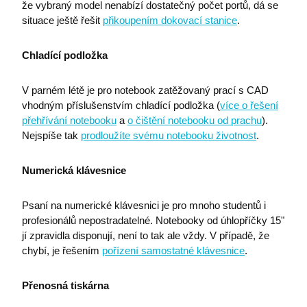
že vybraný model nenabízí dostatečný počet portů, dá se
i6IISId
eshop.premocz.eu
situace ještě řešit
přikoupením dokovací stanice
.
Zásadách ochrany
Chladící podložka
I6COMPARECOUNT
eshop.premocz.eu
osobních údajů společnosti Google.
V parném létě je pro notebook zatěžovaný prací s CAD
vhodným příslušenstvím chladící podložka (
více o řešení
přehřívání notebooku
a
o čištění notebooku od prachu
).
I6_FRMMEM
eshop.premocz.eu
Nejspíše tak
prodloužíte svému notebooku životnost
.
Numerická klávesnice
I6FAVOURCOUNT
eshop.premocz.eu
Psaní na numerické klávesnici je pro mnoho studentů i
profesionálů nepostradatelné. Notebooky od úhlopříčky 15"
jí zpravidla disponují, není to tak ale vždy. V případě, že
I6COMMANDET
eshop.premocz.eu
chybí, je řešením
pořízení samostatné klávesnice
.
Přenosná tiskárna
I6BASKETPRICE
eshop.premocz.eu