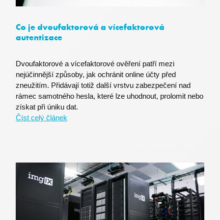
Co je dvoufaktorová a vícefaktorová
PNL1-ARRAffinity
Microsoft
autentizace
.oauth.officeapps.live.com
Dvoufaktorové a vícefaktorové ověření patří mezi
nejúčinnější způsoby, jak ochránit online účty před
zneužitím. Přidávají totiž další vrstvu zabezpečení nad
rámec samotného hesla, které lze uhodnout, prolomit nebo
získat při úniku dat.
Číst celý článek
CookieScriptConsent
CookieScript
.premocz.eu