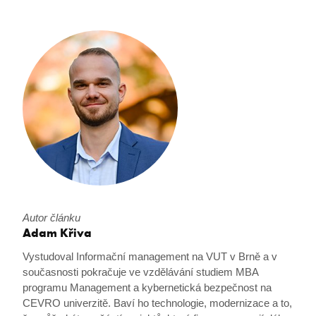
udid
.premocz.eu
VISITOR_PRIVACY_METADATA
YouTube
.youtube.com
Autor článku
Adam Křiva
Vystudoval Informační management na VUT v Brně a v
současnosti pokračuje ve vzdělávání studiem MBA
programu Management a kybernetická bezpečnost na
CEVRO univerzitě. Baví ho technologie, modernizace a to,