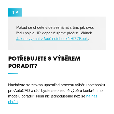
TIP
PHPSESSID
PHP.net
premocz.eu
Pokud se chcete více seznámit s tím, jak svou
řadu pojalo HP, doporučujeme přečíst i článek
Jak se vyznat v řadě notebooků HP ZBook
.
POTŘEBUJETE S VÝBĚREM
PORADIT?
Nacházíte se zrovna uprostřed procesu výběru notebooku
pro AutoCAD a rádi byste se ohledně výběru konkrétního
modelu poradili? Není nic jednoduššího než se
na nás
obrátit
.