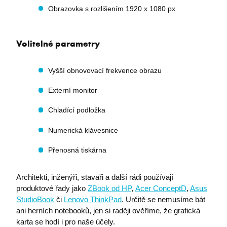
I6_COMPARE
eshop.premocz.eu
Obrazovka s rozlišením 1920 x 1080 px
Volitelné parametry
ASPSESSIONIDCWQCQCRS
eshop.premocz.eu
Vyšší obnovovací frekvence obrazu
Externí monitor
Chladící podložka
Numerická klávesnice
Přenosná tiskárna
Architekti, inženýři, stavaři a další rádi používají
produktové řady jako
ZBook od HP
,
Acer ConceptD
,
Asus
StudioBook
či
Lenovo ThinkPad
. Určitě se nemusíme bát
ani herních notebooků, jen si raději ověříme, že grafická
karta se hodí i pro naše účely.