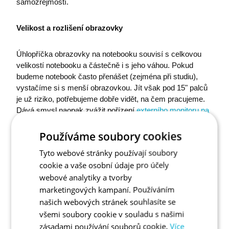
samozřejmostí.
Velikost a rozlišení obrazovky
Úhlopříčka obrazovky na notebooku souvisí s celkovou
velikostí notebooku a částečně i s jeho váhou. Pokud
budeme notebook často přenášet (zejména při studiu),
vystačíme si s menší obrazovkou. Jít však pod 15" palců
je už riziko, potřebujeme dobře vidět, na čem pracujeme.
Dává smysl naopak zvážit pořízení
externího monitoru na
práci
, na kterém budeme mít přece jen větší přehled. V
případě, že je pro vás důležitá barevná přesnost,
vybírejte
Používáme soubory cookies
z monitorů určených pro grafiky
.
Tyto webové stránky používají soubory
cookie a vaše osobní údaje pro účely
webové analytiky a tvorby
marketingových kampaní. Používáním
našich webových stránek souhlasíte se
všemi soubory cookie v souladu s našimi
zásadami používání souborů cookie.
Více