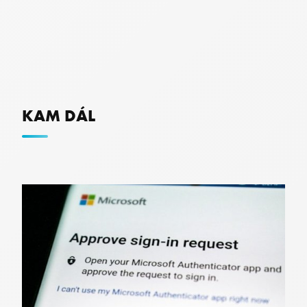
KAM DÁL
x-ms-gateway-slice
Microsoft Corporation
login.microsoftonline.com
OParams
.login.live.com