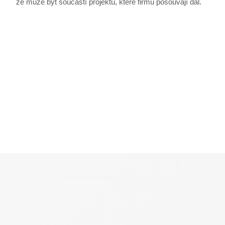
že může být součástí projektů, které firmu posouvají dál.
stsservicecookie
Microsoft Corporation
login.microsoftonline.com
MSPRequ
Microsoft
.login.live.com
SRM_L
.c.bing.com