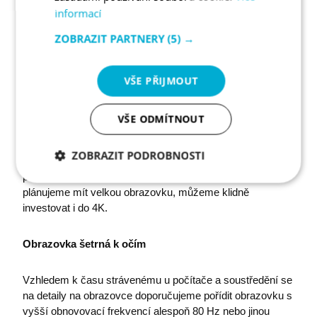
informací
ZOBRAZIT PARTNERY
(5) →
VŠE PŘIJMOUT
Pro práci z domu se hodí pořídit i externí monitor. | Foto:
VŠE ODMÍTNOUT
Evgeniy Surzhan | Zdroj: Unsplash.com
ZOBRAZIT PODROBNOSTI
Ještě důležitější je rozlišení, které by u úhlopříček do 20
palců nemělo klesnout pod 1920 x 1080 px. Pokud
Nezbytně
Analytika
Marketing
plánujeme mít velkou obrazovku, můžeme klidně
nutné
soubory
investovat i do 4K.
Obrazovka šetrná k očím
Funkční soubory
Vzhledem k času strávenému u počítače a soustředění se
na detaily na obrazovce doporučujeme pořídit obrazovku s
vyšší obnovovací frekvencí alespoň 80 Hz nebo jinou