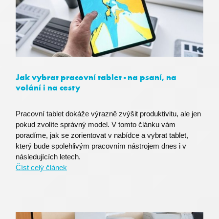
Jak vybrat pracovní tablet - na psaní, na
volání i na cesty
Pracovní tablet dokáže výrazně zvýšit produktivitu, ale jen
li_gc
LinkedIn Corporation
.linkedin.com
pokud zvolíte správný model. V tomto článku vám
poradíme, jak se zorientovat v nabídce a vybrat tablet,
který bude spolehlivým pracovním nástrojem dnes i v
následujících letech.
Číst celý článek
MS0
Microsoft Corporation
.microsoft.com
nette-browser
premocz.eu