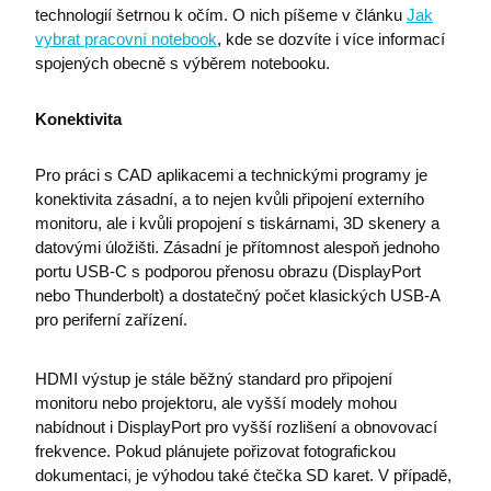
technologií šetrnou k očím. O nich píšeme v článku
Jak
vybrat pracovní notebook
, kde se dozvíte i více informací
spojených obecně s výběrem notebooku.​
Nezbytně nutné soubory
Analytika
Marketing
Funkční soubory
Konektivita
Nezbytně nutné soubory cookie umožňují základní
funkce webových stránek, jako je přihlášení
Pro práci s CAD aplikacemi a technickými programy je
uživatele a správa účtu. Webové stránky nelze bez
nezbytně nutných souborů cookie správně používat.
konektivita zásadní, a to nejen kvůli připojení externího
monitoru, ale i kvůli propojení s tiskárnami, 3D skenery a
Název
Poskytovatel / Doména
datovými úložišti. Zásadní je přítomnost alespoň jednoho
I6IISCOOKIECONSENT0
eshop.premocz.eu
portu USB-C s podporou přenosu obrazu (DisplayPort
nebo Thunderbolt) a dostatečný počet klasických USB-A
pro periferní zařízení.
I6IISCOOKIECONSENT
eshop.premocz.eu
HDMI výstup je stále běžný standard pro připojení
monitoru nebo projektoru, ale vyšší modely mohou
nabídnout i DisplayPort pro vyšší rozlišení a obnovovací
welcomePopup
eshop.premocz.eu
frekvence. Pokud plánujete pořizovat fotografickou
dokumentaci, je výhodou také čtečka SD karet. V případě,