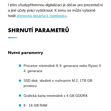
I přes všudypřítomnou digitalizaci je občas pro prezentační
a jiné účely práci vytisknout. K tomu se může výborně
hodit
přenosná tiskárna k notebooku
.
I6BASKETCOUNT
eshop.premocz.eu
SHRNUTÍ PARAMETRŮ
i6_lm_strtype
eshop.premocz.eu
Nutné parametry
ASPSESSIONID
eshop.premocz.eu
Procesor minimálně i5 9. generace nebo Ryzen 5
4. generace
sptsubtree
eshop.premocz.eu
SSD disk, ideálně s rozhraním M.2, 1TB GB
prostoru
Grafická karta minimálně s 4 GB GDDR4
sptnavigator
eshop.premocz.eu
8 - 16 GB RAM