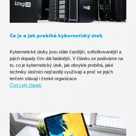
fpc
Microsoft Corporation
login.microsoftonline.com
Co je a jak probíhá kybernetický útok
Kybernetické útoky jsou stále častější, sofistikovanější a
BIGipCookie
F5 Networks
jejich dopady čím dál fatálnější. V článku se podíváme na
powerpoint.officeapps.live.com
to, co je kybernetický útok, jak obvykle probíhá, jaké
techniky útočníci nejčastěji využívají a proč se jejich
terčem stávají i české organizace.
Číst celý článek
SRM_L
.c.live.com