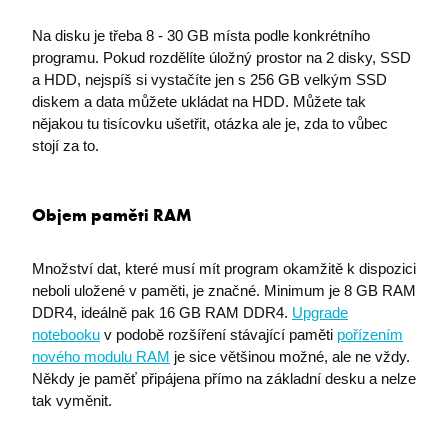
Na disku je třeba 8 - 30 GB místa podle konkrétního
programu. Pokud rozdělíte úložný prostor na 2 disky, SSD
a HDD, nejspíš si vystačíte jen s 256 GB velkým SSD
diskem a data můžete ukládat na HDD. Můžete tak
nějakou tu tisícovku ušetřit, otázka ale je, zda to vůbec
stojí za to.
Objem paměti RAM
Množství dat, které musí mít program okamžitě k dispozici
neboli uložené v paměti, je značné. Minimum je 8 GB RAM
DDR4, ideálně pak 16 GB RAM DDR4.
Upgrade
notebooku
v podobě rozšíření stávající paměti
pořízením
nového modulu RAM
je sice většinou možné, ale ne vždy.
Někdy je paměť připájena přímo na základní desku a nelze
tak vyměnit.