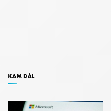
x-ms-gateway-slice
Microsoft Corporation
login.microsoftonline.com
OParams
.login.live.com
KAM DÁL
PNL1-ARRAffinity
Microsoft
.oauth.officeapps.live.com