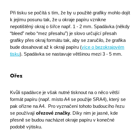
Při tisku se počítá s tím, že by u použité grafiky mohlo dojít
k jejímu posunu tak, že u okraje papíru vznikne
ASPSESSIONID
eshop.premocz.eu
nepotištěný okraj o šířce např. 1 - 2 mm. Spadávka (někdy
“bleed” nebo “mez přesahu”) je slovo určující přesah
grafiky přes okraj formátu tak, aby se zaručilo, že grafika
sptsubtree
eshop.premocz.eu
bude dosahovat až k okraji papíru (
více o bezokrajovém
tisku
). Spadávka se nastavuje většinou mezi 3 - 5 mm.
sptnavigator
eshop.premocz.eu
Ořez
I6_COMPARE
eshop.premocz.eu
Kvůli spadávce je však nutné tisknout na o něco větší
formát papíru (např. místo A4 se použije SRA4), který se
pak ořízne na A4. Pro vyznačení tohoto budoucího řezu
ASPSESSIONIDCWQCQCRS
eshop.premocz.eu
se používají
ořezové značky
. Díky nim je jasné, kde
přesně se budou nacházet okraje papíru v konečné
podobě výtisku.