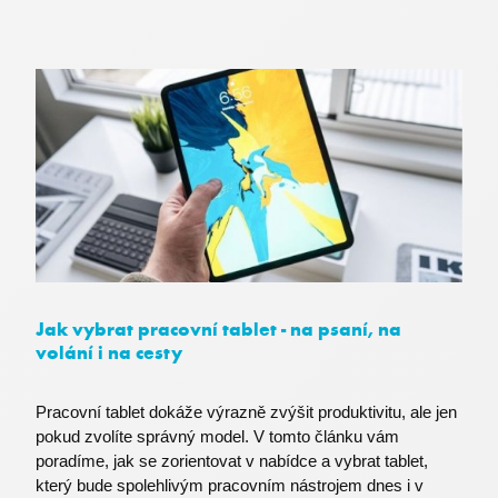
li_gc
LinkedIn Corporation
.linkedin.com
MS0
Microsoft Corporation
.microsoft.com
nette-browser
premocz.eu
Jak vybrat pracovní tablet - na psaní, na
volání i na cesty
Pracovní tablet dokáže výrazně zvýšit produktivitu, ale jen
pokud zvolíte správný model. V tomto článku vám
Název
Poskytovatel / Doména
Vyprší
poradíme, jak se zorientovat v nabídce a vybrat tablet,
i6IIS_Permanent
eshop.premocz.eu
1 rok
Poskytovatel /
který bude spolehlivým pracovním nástrojem dnes i v
Název
Vyprší
Popis
Doména