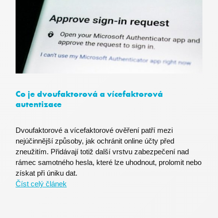
CookieScriptConsent
CookieScript
.premocz.eu
Co je dvoufaktorová a vícefaktorová
autentizace
Dvoufaktorové a vícefaktorové ověření patří mezi
nejúčinnější způsoby, jak ochránit online účty před
zneužitím. Přidávají totiž další vrstvu zabezpečení nad
fpc
Microsoft Corporation
login.microsoftonline.com
rámec samotného hesla, které lze uhodnout, prolomit nebo
získat při úniku dat.
Číst celý článek
BIGipCookie
F5 Networks