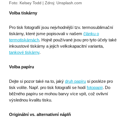
Foto: Kelsey Todd | Zdroj: Unsplash.com
Volba tiskárny
Pro tisk fotografií jsou nejvhodnější tzv. termosublimační
tiskárny, které jsme popisovali v našem
článku o
termotiskárnách
. Hojně používané jsou pro tyto účely také
inkoustové tiskárny a jejich velkokapacitní varianta,
tankové tiskárny
.
Volba papíru
​Dejte si pozor také na to, jaký
druh papíru
si posléze pro
tisk volíte. Např. pro tisk fotografií se hodí
fotopapír
. Do
běžného papíru se mohou barvy více vpít, což ovlivní
výslednou kvalitu tisku.
Originální vs. alternativní náplň