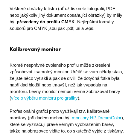
Veškeré obrázky k tisku (ať už tisknete fotografii, PDF
nebo jakýkoliv jiný dokument obsahující obrázky) by měly
být
převedeny do profilu CMYK
. Nejlepšími formáty
souborů pro CMYK jsou pak .pdf, .ai a .eps.
Kalibrovaný monitor
Kromě nesprávně zvoleného profilu může zkreslení
způsobovat i samotný monitor. Určitě se vám někdy stalo,
že jste něco vytiskli a pak se divili, že dotyčná fotka byla
například bledší nebo tmavší, než jak vypadala na
monitoru. Levný monitor nemusí věrně zobrazovat barvy
(
více o výběru monitoru pro grafiky
).
Profesionální grafici proto využívají tzv. kalibrované
monitory (příkladem mohou být
monitory HP DreamColor
),
které se vyznačují právě věrným vyobrazením barev,
takže na obrazovce vidíte to, co skutečně vyjde z tiskárny.