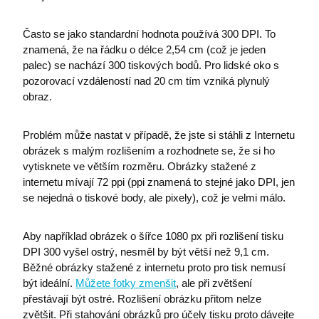
Často se jako standardní hodnota používá 300 DPI. To
znamená, že na řádku o délce 2,54 cm (což je jeden
palec) se nachází 300 tiskových bodů. Pro lidské oko s
pozorovací vzdáleností nad 20 cm tím vzniká plynulý
obraz.
Problém může nastat v případě, že jste si stáhli z Internetu
obrázek s malým rozlišením a rozhodnete se, že si ho
vytisknete ve větším rozměru. Obrázky stažené z
internetu mívají 72 ppi (ppi znamená to stejné jako DPI, jen
se nejedná o tiskové body, ale pixely), což je velmi málo.
Aby například obrázek o šířce 1080 px při rozlišení tisku
DPI 300 vyšel ostrý, nesměl by být větší než 9,1 cm.
Běžné obrázky stažené z internetu proto pro tisk nemusí
být ideální.
Můžete fotky zmenšit
, ale při zvětšení
přestávají být ostré. Rozlišení obrázku přitom nelze
zvětšit. Při stahování obrázků pro účely tisku proto dávejte