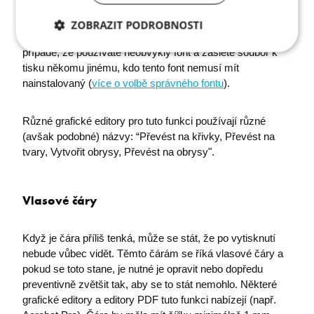
“rozsypat” - tzn., že vzniknou nerovnosti, text je kostrbatý
a rozházený. Aby se tomuto předešlo, je nutné veškeré
ZOBRAZIT PODROBNOSTI
písmo převést na křivky. Tato úprava se hodí zejména v
Nezbytně
Analytika
Marketing
případě, že používáte neobvyklý font a zašlete soubor k
nutné
tisku někomu jinému, kdo tento font nemusí mít
soubory
nainstalovaný (
více o volbě správného fontu
).
Různé grafické editory pro tuto funkci používají různé
Funkční soubory
(avšak podobné) názvy: “Převést na křivky, Převést na
tvary, Vytvořit obrysy, Převést na obrysy".
Vlasové čáry
Nezbytně nutné soubory
Analytika
Když je čára příliš tenká, může se stát, že po vytisknutí
Marketing
Funkční soubory
nebude vůbec vidět. Těmto čárám se říká vlasové čáry a
pokud se toto stane, je nutné je opravit nebo dopředu
Nezbytně nutné soubory cookie umožňují základní
preventivně zvětšit tak, aby se to stát nemohlo. Některé
funkce webových stránek, jako je přihlášení
uživatele a správa účtu. Webové stránky nelze bez
grafické editory a editory PDF tuto funkci nabízejí (např.
nezbytně nutných souborů cookie správně používat.