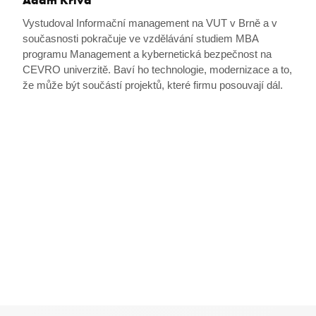
Adam Křiva
MSPRequ
Microsoft
.login.live.com
Vystudoval Informační management na VUT v Brně a v
současnosti pokračuje ve vzdělávání studiem MBA
programu Management a kybernetická bezpečnost na
CEVRO univerzitě. Baví ho technologie, modernizace a to,
že může být součástí projektů, které firmu posouvají dál.
SRM_L
.c.bing.com