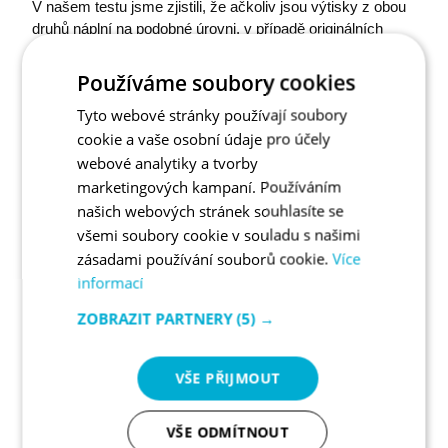
​V našem testu jsme zjistili, že ačkoliv jsou výtisky z obou
druhů náplní na podobné úrovni, v případě originálních
tonerů je kvalita barevného podání o něco vyšší.
Používáme soubory cookies
TIP
Tyto webové stránky používají soubory
cookie a vaše osobní údaje pro účely
webové analytiky a tvorby
Pro srovnání si prohlédněte
náš test originálních
marketingových kampaní. Používáním
a kompatibilních náplní
.
našich webových stránek souhlasíte se
všemi soubory cookie v souladu s našimi
zásadami používání souborů cookie.
Více
PŘÍPRAVA OBSAHU NA TISK
informací
ZOBRAZIT PARTNERY
(5) →
Převod písma na křivky
VŠE PŘIJMOUT
Tisk písma (nebavíme se o klasických dokumentech)
VŠE ODMÍTNOUT
může být problematický. Jednotlivá písmena se mohou