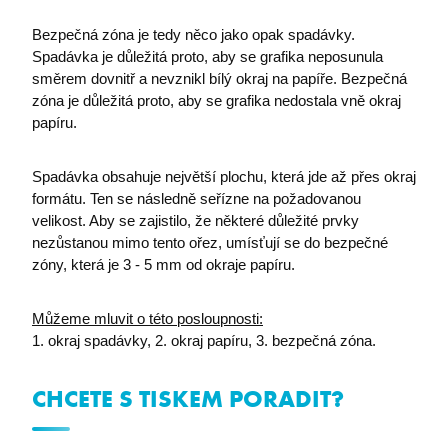
Bezpečná zóna je tedy něco jako opak spadávky.
Spadávka je důležitá proto, aby se grafika neposunula
směrem dovnitř a nevznikl bílý okraj na papíře. Bezpečná
zóna je důležitá proto, aby se grafika nedostala vně okraj
papíru.
Spadávka obsahuje největší plochu, která jde až přes okraj
formátu. Ten se následně seřízne na požadovanou
velikost. Aby se zajistilo, že některé důležité prvky
nezůstanou mimo tento ořez, umísťují se do bezpečné
zóny, která je 3 - 5 mm od okraje papíru.
udid
.premocz.eu
Můžeme mluvit o této posloupnosti:
1. okraj spadávky, 2. okraj papíru, 3. bezpečná zóna.
CHCETE S TISKEM PORADIT?