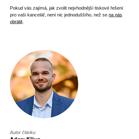
VISITOR_PRIVACY_METADATA
YouTube
Pokud vás zajímá, jak zvolit nejvhodnější tiskové řešení
.youtube.com
pro vaši kancelář, není nic jednoduššího, než se
na nás
obrátit
.​​
stsservicecookie
Microsoft Corporation
login.microsoftonline.com
Autor článku