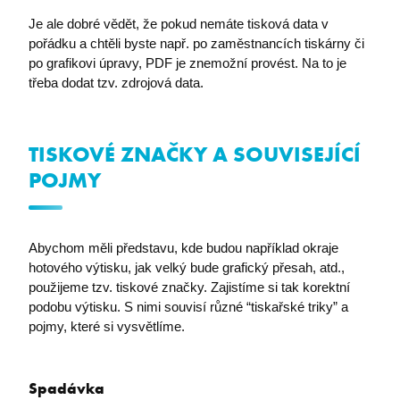
Je ale dobré vědět, že pokud nemáte tisková data v
pořádku a chtěli byste např. po zaměstnancích tiskárny či
I6FAVOURCOUNT
eshop.premocz.eu
po grafikovi úpravy, PDF je znemožní provést. Na to je
třeba dodat tzv. zdrojová data.
TISKOVÉ ZNAČKY A SOUVISEJÍCÍ
I6COMMANDET
eshop.premocz.eu
POJMY
I6BASKETPRICE
eshop.premocz.eu
Abychom měli představu, kde budou například okraje
hotového výtisku, jak velký bude grafický přesah, atd.,
použijeme tzv. tiskové značky. Zajistíme si tak korektní
I6BASKETCOUNT
eshop.premocz.eu
podobu výtisku. S nimi souvisí různé “tiskařské triky” a
pojmy, které si vysvětlíme.
Spadávka
i6_lm_strtype
eshop.premocz.eu