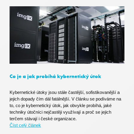
powerpoint.officeapps.live.com
Co je a jak probíhá kybernetický útok
SRM_L
.c.live.com
Kybernetické útoky jsou stále častější, sofistikovanější a
jejich dopady čím dál fatálnější. V článku se podíváme na
to, co je kybernetický útok, jak obvykle probíhá, jaké
techniky útočníci nejčastěji využívají a proč se jejich
terčem stávají i české organizace.
Číst celý článek