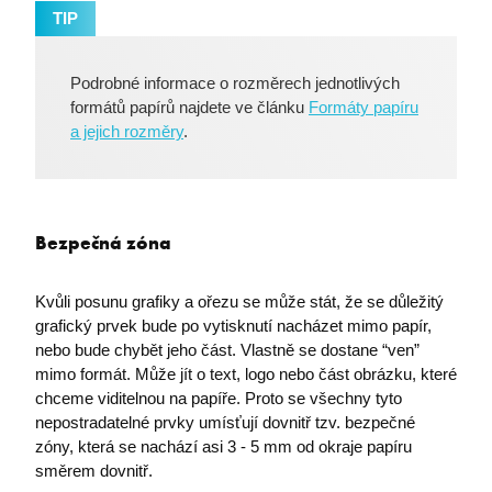
TIP
Podrobné informace o rozměrech jednotlivých
formátů papírů najdete ve článku
Formáty papíru
a jejich rozměry
.
Bezpečná zóna
Kvůli posunu grafiky a ořezu se může stát, že se důležitý
grafický prvek bude po vytisknutí nacházet mimo papír,
nebo bude chybět jeho část. Vlastně se dostane “ven”
mimo formát. Může jít o text, logo nebo část obrázku, které
PHPSESSID
PHP.net
premocz.eu
chceme viditelnou na papíře. Proto se všechny tyto
nepostradatelné prvky umísťují dovnitř tzv. bezpečné
zóny, která se nachází asi 3 - 5 mm od okraje papíru
směrem dovnitř.