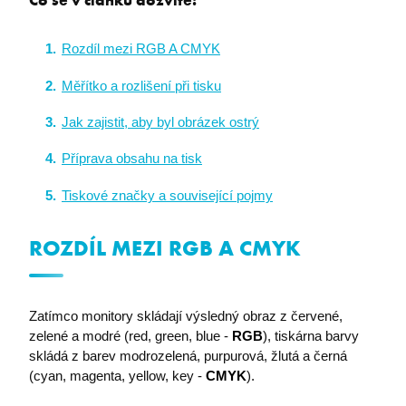
Co se v článku dozvíte:
Rozdíl mezi RGB A CMYK
Měřítko a rozlišení při tisku
Jak zajistit, aby byl obrázek ostrý
Příprava obsahu na tisk
Tiskové značky a související pojmy
ROZDÍL MEZI RGB A CMYK
Zatímco monitory skládají výsledný obraz z červené,
zelené a modré (red, green, blue -
RGB
), tiskárna barvy
skládá z barev modrozelená, purpurová, žlutá a černá
(cyan, magenta, yellow, key -
CMYK
).