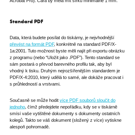
Acrobat Pro). Čára by měla mít šířku minimálně 1 mm.
Název
Poskytovatel / Doména
I6IISCOOKIECONSENT0
eshop.premocz.eu
Standard PDF
Data, která budete posílat do tiskárny, je nejvhodnější
I6IISCOOKIECONSENT
eshop.premocz.eu
převést na formát PDF
, konkrétně na standard PDF/X-
1a:2001. Tuto možnost byste měli najít při exportu obrázku
z programu (nebo “Uložit jako .PDF”). Tento standard se
welcomePopup
eshop.premocz.eu
sám postará o převod barevného profilu tak, aby byl
vhodný k tisku. Druhým nejrozšířenějším standardem je
PDF/X-4:2010, který udělá to samé, ale dokáže pracovat i
s průhledností a vrstvami.
i6IISId
eshop.premocz.eu
Současně se může hodit
více PDF souborů sloučit do
Zásadách ochrany
I6COMPARECOUNT
eshop.premocz.eu
jednoho
, čímž předejdete nepořádku, kdy se v tiskárně
osobních údajů společnosti Google.
smísí vaše vytištěné dokumenty s dokumenty ostatních
kolegů. Takto se váš dokument (složený z více) vytiskne
alespoň pohromadě.
I6_FRMMEM
eshop.premocz.eu