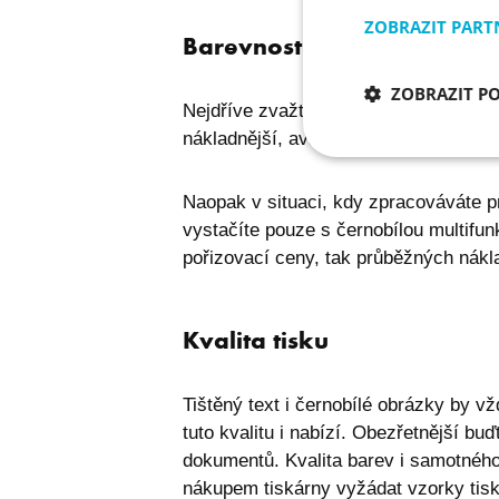
ZOBRAZIT PART
Barevnost tisku
ZOBRAZIT P
Nejdříve zvažte, zda ve firmě potřebuj
nákladnější, avšak pokud je pro kance
Nezbytně nu
soubory
Naopak v situaci, kdy zpracováváte p
vystačíte pouze s černobílou multifunk
pořizovací ceny, tak průběžných nákl
Kvalita tisku
Nezbytně nutné soubo
stránky nelze bez ne
Tištěný text i černobílé obrázky by vž
Název
tuto kvalitu i nabízí. Obezřetnější bu
dokumentů. Kvalita barev i samotného
I6IISCOOKIECONSE
nákupem tiskárny vyžádat vzorky tisk