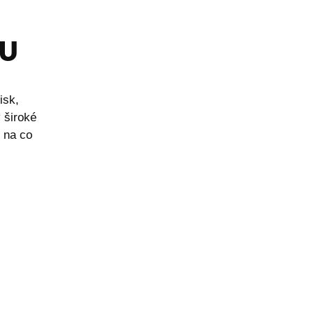
NU
isk,
 široké
 na co