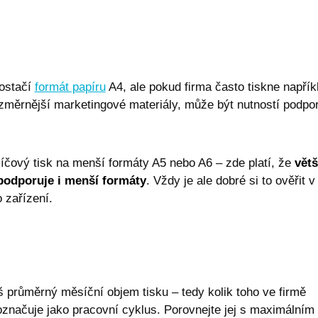
NT
eshop.premocz.eu
Zavřením
Sloužící k zapamatování 
prohlížeče
uživatele.
eshop.premocz.eu
1 rok
Sloužící k zapamatování z
dialogu.
eshop.premocz.eu
1 rok
Identifikuje uživatele vůči 
postačí
formát papíru
A4, ale pokud firma často tiskne napřík
eshop.premocz.eu
1 rok
Sloužící k zapamatování 
porovnávaných produktů 
změrnější marketingové materiály, může být nutností podpo
ochrany osobních údajů společnosti Google.
eshop.premocz.eu
1 rok
Sloužící k zapamatování d
uživatele.
eshop.premocz.eu
1 rok
Sloužící k zapamatování 
produktů uživatele.
íčový tisk na menší formáty A5 nebo A6 – zde platí, že
větš
eshop.premocz.eu
1 rok
Sloužící k zapamatování z
podporuje i menší formáty
. Vždy je ale dobré si to ověřit v
uživateli.
 zařízení.
eshop.premocz.eu
1 rok
Sloužící k zapamatování 
nákupním košíku uživatel
eshop.premocz.eu
1 rok
Sloužící k zapamatování 
nákupním košíku uživatel
eshop.premocz.eu
1 den
Sloužící k zapamatování
stromu uživatele.
š průměrný měsíční objem tisku – tedy kolik toho ve firmě
eshop.premocz.eu
Zavřením
Identifikuje uživatele vůči 
označuje jako pracovní cyklus. Porovnejte jej s maximálním
prohlížeče