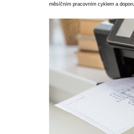
měsíčním pracovním cyklem a doporu
sptsubtree
sptnavigator
I6_COMPARE
ASPSESSIONIDCW
PHPSESSID
udid