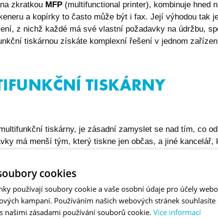
ána zkratkou
MFP
(multifunctional printer), kombinuje hned n
keneru a kopírky to často může být i fax. Její výhodou tak je
ení, z nichž každé má své vlastní požadavky na údržbu, sp
ifunkční tiskárnou získáte komplexní řešení v jednom zařízen
IFUNKČNÍ TISKÁRNY
ultifunkční tiskárny, je zásadní zamyslet se nad tím, co od
vky má menší tým, který tiskne jen občas, a jiné kancelář, 
soubory cookies
it, zda je pro vás zásadní barevný tisk, rychlost a kvalita 
nky používají soubory cookie a vaše osobní údaje pro účely webo
boustranný tisk a skenování. Zkuste si proto tyto požadavk
ových kampaní. Používáním našich webových stránek souhlasíte
ru konkrétní tiskárny.
 s našimi zásadami používání souborů cookie.
Více informací