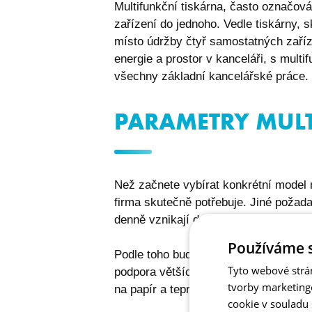
Multifunkční tiskárna, často označov
zařízení do jednoho. Vedle tiskárny, s
místo údržby čtyř samostatných zaříz
energie a prostor v kanceláři, s mult
všechny základní kancelářské práce.
PARAMETRY MULT
Než začnete vybírat konkrétní model m
firma skutečně potřebuje. Jiné požada
denně vznikají desítky dokumentů.
Používáme 
Podle toho bude teprve vhodné zhodnot
Tyto webové strá
podpora větších formátů nebo třeba o
tvorby marketing
na papír a teprve pak přistupte k výbě
cookie v souladu