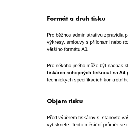
I6IISCOOKIECONSE
welcomePopup
Formát a druh tisku
i6IISId
Pro běžnou administrativu zpravidla 
I6COMPARECOUNT
výkresy, smlouvy s přílohami nebo ro
Zásadách 
I6_FRMMEM
většího formátu A3.
I6FAVOURCOUNT
Pro někoho jiného může být naopak kl
I6COMMANDET
tiskáren schopných tisknout na A4 
technických specifikacích konkrétního
I6BASKETPRICE
I6BASKETCOUNT
Objem tisku
i6_lm_strtype
Před výběrem tiskárny si stanovte vá
ASPSESSIONID
vytisknete. Tento měsíční průměr se 