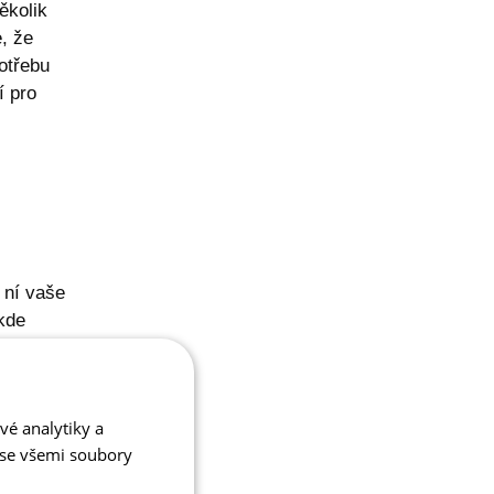
ěkolik
, že
otřebu
í pro
 ní vaše
kde
výstupů,
vé analytiky a
y sepsat
 se všemi soubory