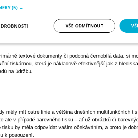
NERY
(5) →
ODROBNOSTI
VŠE ODMÍTNOUT
VŠ
ete i barevný tisk. Ten obvykle trvá déle a v přepočtu na str
lář nezbytný, vybírejte z barevných multifunkčních tiskáren
tné
Analytika
Marketing
Fun
rimárně textové dokumenty či podobná černobílá data, si m
ční tiskárnou, která je nákladově efektivnější jak z hlediska
adů na údržbu.
Nezbytně nutné soubory
Analytika
Marketing
Funkční soubory
ry cookie umožňují základní funkce webových stránek, jako je přihlášení uživatele a
zbytně nutných souborů cookie správně používat.
dy měly mít ostré linie a většina dnešních multifunkčních ti
Poskytovatel / Doména
Vyprší
Popis
ďte ale v případě barevného tisku – ať už obrázků či barevný
 tisku by měla odpovídat vašim očekáváním, a proto je dobr
NT0
eshop.premocz.eu
1 rok
Sloužící k zapamatování 
nepřihlášeného uživatele.
u k posouzení.