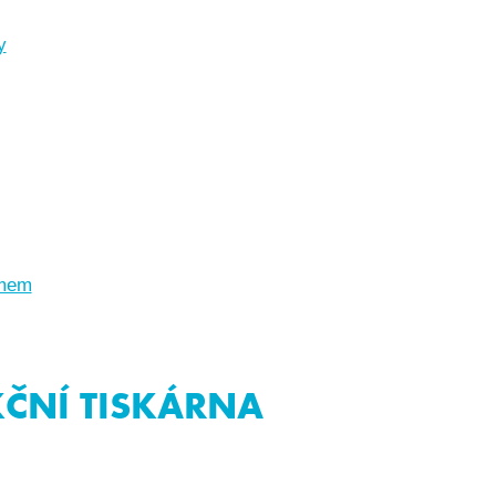
y
émem
KČNÍ TISKÁRNA