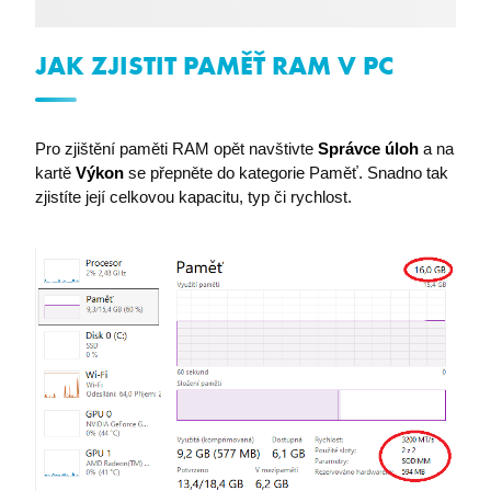
fpc
Microsoft Corporation
login.microsoftonline.com
JAK ZJISTIT PAMĚŤ RAM V PC
Pro zjištění paměti RAM opět navštivte
Správce úloh
a na
kartě
Výkon
se přepněte do kategorie Paměť. Snadno tak
BIGipCookie
F5 Networks
powerpoint.officeapps.live.com
zjistíte její celkovou kapacitu, typ či rychlost.
SRM_L
.c.live.com