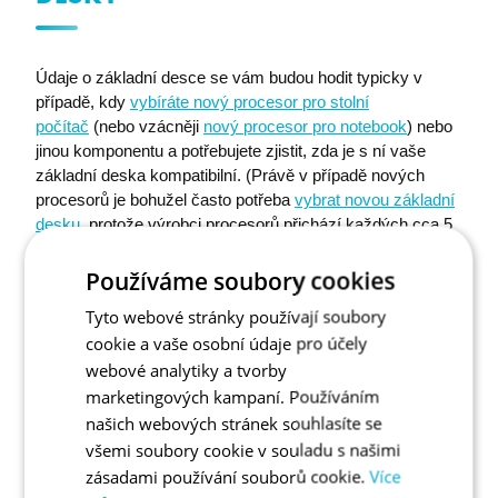
Údaje o základní desce se vám budou hodit typicky v
případě, kdy
vybíráte nový procesor pro stolní
počítač
(nebo vzácněji
nový procesor pro notebook
) nebo
jinou komponentu a potřebujete zjistit, zda je s ní vaše
základní deska kompatibilní. (Právě v případě nových
procesorů je bohužel často potřeba
vybrat novou základní
desku
, protože výrobci procesorů přichází každých cca 5
let s novými paticemi, které nejsou kompatibilní se
staršími procesory.)
Používáme soubory cookies
Tyto webové stránky používají soubory
U základní desky by vás měl zajímat hlavně její výrobce a
cookie a vaše osobní údaje pro účely
modelové označení. Toho se nejrychleji dopátráte použitím
webové analytiky a tvorby
výše popsaného návodu přes
Systémové informace
.
marketingových kampaní. Používáním
Výrobce i model najdete ihned po otevření okna.
našich webových stránek souhlasíte se
všemi soubory cookie v souladu s našimi
zásadami používání souborů cookie.
Více