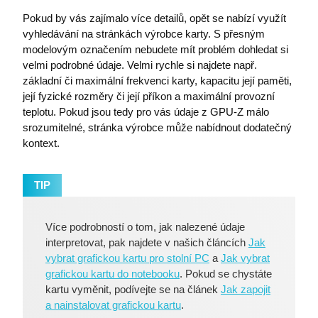
Pokud by vás zajímalo více detailů, opět se nabízí využít
vyhledávání na stránkách výrobce karty. S přesným
PNL1-ARRAffinity
Microsoft
.oauth.officeapps.live.com
modelovým označením nebudete mít problém dohledat si
velmi podrobné údaje. Velmi rychle si najdete např.
základní či maximální frekvenci karty, kapacitu její paměti,
její fyzické rozměry či její příkon a maximální provozní
teplotu. Pokud jsou tedy pro vás údaje z GPU-Z málo
srozumitelné, stránka výrobce může nabídnout dodatečný
kontext.
CookieScriptConsent
TIP
CookieScript
.premocz.eu
Více podrobností o tom, jak nalezené údaje
interpretovat, pak najdete v našich článcích
Jak
vybrat grafickou kartu pro stolní PC
a
Jak vybrat
grafickou kartu do notebooku
. Pokud se chystáte
kartu vyměnit, podívejte se na článek
Jak zapojit
a nainstalovat grafickou kartu
.