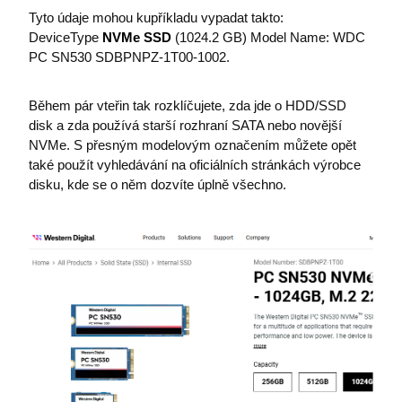
prohlížeče
zlepšování
společnos
Tyto údaje mohou kupříkladu vypadat takto:
výkonu
Microsoft
webových
umožňuj
DeviceType
NVMe SSD
(1024.2 GB) Model Name: WDC
stránek.
sledování
PC SN530 SDBPNPZ-1T00-1002.
uživatelů.
_ga_FMCM0K5WTV
.premocz.eu
1 rok 1
Tento soub
měsíc
cookie pou
_fbp
2 měsíce 4
Používá
Meta Platform
Google Anal
týdny
Facebook
Inc.
Během pár vteřin tak rozklíčujete, zda jde o HDD/SSD
k zachován
poskytov
.premocz.eu
stavu relace
řady rekl
disk a zda používá starší rozhraní SATA nebo novější
produktů,
NVMe. S přesným modelovým označením můžete opět
_ga_6SKLCKG6D0
.premocz.eu
1 rok 1
Tento soub
je nabíze
měsíc
cookie pou
v reálném
také použít vyhledávání na oficiálních stránkách výrobce
Google Anal
od inzere
k zachován
disku, kde se o něm dozvíte úplně všechno.
třetích st
stavu relace
bcookie
11 měsíců
Toto je c
Microsoft
_gid
1 den
Tento soub
Google LLC
4 týdny
první str
Corporation
cookie nas
.premocz.eu
Microsof
.linkedin.com
Google
pro sdílen
Analytics.
obsahu
Ukládá a
webovýc
aktualizuje
stránek
jedinečnou
prostředn
hodnotu p
sociálníc
každou
médií.
navštíveno
stránku a s
ANONCHK
9 minut
Tento so
Microsoft
k počítání 
59 sekund
cookie pr
Corporation
sledování
informac
.c.live.com
zobrazení
tom, jak
stránek.
koncový