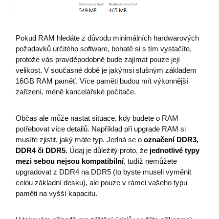
Pokud RAM hledáte z důvodu minimálních hardwarových
požadavků určitého software, bohatě si s tím vystačíte,
protože vás pravděpodobně bude zajímat pouze její
velikost. V současné době je jakýmsi slušným základem
16GB RAM paměť. Více paměti budou mít výkonnější
zařízení, méně kancelářské počítače.
li_gc
LinkedIn Corporation
.linkedin.com
Občas ale může nastat situace, kdy budete o RAM
potřebovat více detailů. Například při upgrade RAM si
musíte zjistit, jaký máte typ. Jedná se o
označení DDR3,
DDR4 či DDR5
. Údaj je důležitý proto, že
jednotlivé typy
mezi sebou nejsou kompatibilní
, tudíž nemůžete
MS0
Microsoft Corporation
.microsoft.com
upgradovat z DDR4 na DDR5 (to byste museli vyměnit
celou základní desku), ale pouze v rámci vašeho typu
nette-browser
premocz.eu
paměti na vyšší kapacitu.