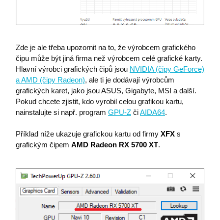
Zde je ale třeba upozornit na to, že výrobcem grafického
stsservicecookie
Microsoft Corporation
login.microsoftonline.com
čipu může být jiná firma než výrobcem celé grafické karty.
Hlavní výrobci grafických čipů jsou
NVIDIA (čipy GeForce)
a AMD (čipy Radeon)
, ale ti je dodávají výrobcům
MSPRequ
Microsoft
grafických karet, jako jsou ASUS, Gigabyte, MSI a další.
.login.live.com
Pokud chcete zjistit, kdo vyrobil celou grafikou kartu,
nainstalujte si např. program
GPU-Z
či
AIDA64
.
Příklad níže ukazuje grafickou kartu od firmy
XFX
s
grafickým čipem
AMD Radeon RX 5700 XT
.
SRM_L
.c.bing.com