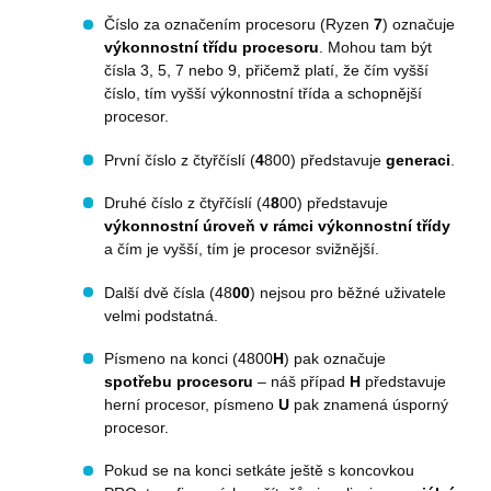
Číslo za označením procesoru (Ryzen
7
) označuje
výkonnostní třídu procesoru
. Mohou tam být
I6BASKETCOUNT
eshop.premocz.eu
čísla 3, 5, 7 nebo 9, přičemž platí, že čím vyšší
číslo, tím vyšší výkonnostní třída a schopnější
procesor.
První číslo z čtyřčíslí (
4
800) představuje
generaci
.
i6_lm_strtype
eshop.premocz.eu
Druhé číslo z čtyřčíslí (4
8
00) představuje
výkonnostní úroveň v rámci výkonnostní třídy
a čím je vyšší, tím je procesor svižnější.
ASPSESSIONID
eshop.premocz.eu
Další dvě čísla (48
00
) nejsou pro běžné uživatele
velmi podstatná.
sptsubtree
eshop.premocz.eu
Písmeno na konci (4800
H
) pak označuje
spotřebu procesoru
– náš případ
H
představuje
herní procesor, písmeno
U
pak znamená úsporný
sptnavigator
eshop.premocz.eu
procesor.
Pokud se na konci setkáte ještě s koncovkou
I6_COMPARE
eshop.premocz.eu