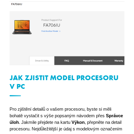
Nezbytně nutné soubory
Analytika
Marketing
Funkční soubory
Nezbytně nutné soubory cookie umožňují základní
funkce webových stránek, jako je přihlášení
uživatele a správa účtu. Webové stránky nelze bez
nezbytně nutných souborů cookie správně používat.
Název
Poskytovatel / Doména
I6IISCOOKIECONSENT0
eshop.premocz.eu
JAK ZJISTIT MODEL PROCESORU
V PC
I6IISCOOKIECONSENT
eshop.premocz.eu
Pro zjištění detailů o vašem procesoru, byste si měli
welcomePopup
eshop.premocz.eu
bohatě vystačit s výše popsaným návodem přes
Správce
úloh
. Jakmile přejdete na kartu
Výkon
, přepněte na detail
procesoru. Nejdůležitější je údaj s modelovým označením