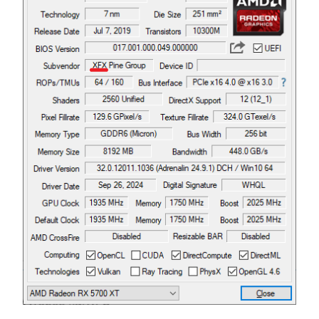
x-ms-gateway-slice
Microsoft Corporation
login.microsoftonline.com
OParams
.login.live.com