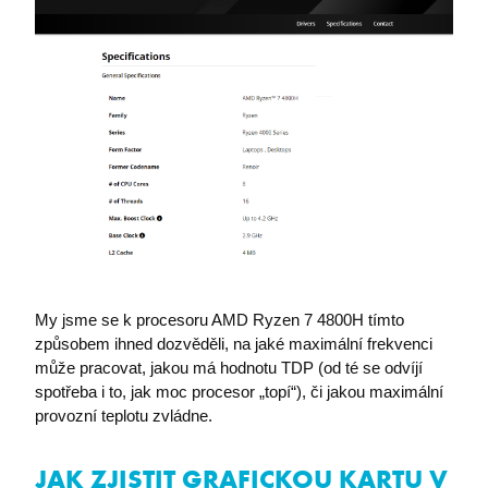
PHPSESSID
PHP.net
premocz.eu
My jsme se k procesoru AMD Ryzen 7 4800H tímto
způsobem ihned dozvěděli, na jaké maximální frekvenci
může pracovat, jakou má hodnotu TDP (od té se odvíjí
spotřeba i to, jak moc procesor „topí“), či jakou maximální
provozní teplotu zvládne.
JAK ZJISTIT GRAFICKOU KARTU V