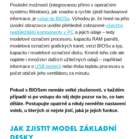
Poslední možností (integrovanou přímo v operačním
systému Windows), jak snadno a rychle zjistit hardwarové
informace, je
vstup do BIOSu
. Výhodou je, že hned na jeho
úvodní obrazovce uvidíte přehledně zobrazené
všechny
nejdůležitější komponenty v PC
a jejich údaje – tedy
modelové označení procesoru, kapacitu RAM paměti,
modelová označení grafických karet, verzi BIOSu a typ,
kapacitu i modelové označení disku. Kromě toho zde ale
najdete i množství dalších užitečných údajů – například
informace o
USB portech
nebo třeba teplotu procesoru a
počet otáček jeho ventilátoru za minutu.
Pokud s BIOSem nemáte velké zkušenosti, v každém
případě si po vstupu do něj dejte pozor na to, co tam
děláte. Postupujte opatrně a nikdy neměňte nastavení
voleb, u kterých si nejste jistí, jaká je jejich funkce.
JAK ZJISTIT MODEL ZÁKLADNÍ
DESKY