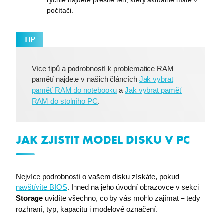
náhodně
registruje
vygenerov
počítači.
chování a
čísla jako
navigaci
identifikát
uživatele
klienta. Je
více web
součástí
stránkách
TIP
každého
zajištuje, 
požadavku
nedojde 
stránku na
žádným
a slouží k
chybám p
Více tipů a podrobností k problematice RAM
výpočtu úd
sledování
návštěvnící
pamětí najdete v našich článcích
Jak vybrat
má uživat
relacích a
otevřeno 
paměť RAM do notebooku
a
Jak vybrat paměť
kampaních
karet
analytické
RAM do stolního PC
.
prohlížeč
přehledy w
MUID
1 rok 3
Tento so
Microsoft
leady_session_id
www.premocz.eu
Zavřením
Tato cookie
týdny
cookie je 
Corporation
prohlížeče
používá ke
Microsoft
.bing.com
sledování
JAK ZJISTIT MODEL DISKU V PC
široce po
uaid
.login.live.com
Zavřením
návštěvnic
jako jedi
prohlížeče
relace, kter
identifiká
poskytuje
uživatele.
přehled o j
nastavit 
interakcích
vloženýc
zapojení s
Nejvíce podrobností o vašem disku získáte, pokud
skriptů
webovými
Microsoft
navštívíte BIOS
. Ihned na jeho úvodní obrazovce v sekci
stránkami.
Široce se 
Pomáhá př
Storage
uvidíte všechno, co by vás mohlo zajímat – tedy
se
pochopení
synchroni
rozhraní, typ, kapacitu i modelové označení.
chování
mnoha rů
esctx-3xmBYtU3w
.login.microsoftonline.com
Zavřením
uživatelů a
doménam