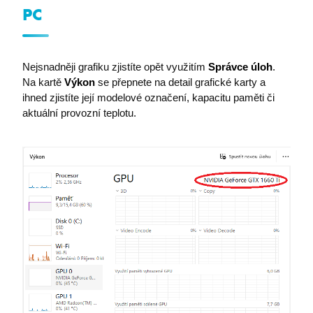
udid
.premocz.eu
PC
Nejsnadněji grafiku zjistíte opět využitím
Správce úloh
.
Na kartě
Výkon
se přepnete na detail grafické karty a
ihned zjistíte její modelové označení, kapacitu paměti či
aktuální provozní teplotu.
VISITOR_PRIVACY_METADATA
YouTube
.youtube.com