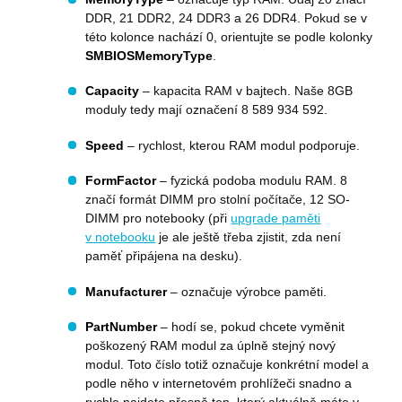
zadávání
uživatel 
požadavků
DDR, 21 DDR2, 24 DDR3 a 26 DDR4. Pokud se v
webové s
a jakouko
této kolonce nachází 0, orientujte se podle kolonky
_gid
1 den
Registruje
Google LLC
reklamu, 
unikátní ID
SMBIOSMemoryType
.
eshop.premocz.eu
koncový
ssupp.visits
eshop.premocz.eu
Zavřením
které je
uživatel 
prohlížeče
používáno 
vidět pře
Capacity
– kapacita RAM v bajtech. Naše 8GB
vygenerová
návštěvo
statistickýc
uvedené
moduly tedy mají označení 8 589 934 592.
o tom, jak
webu.
uživatel
__Secure-
.youtube.com
5 měsíců
webovou
Speed
– rychlost, kterou RAM modul podporuje.
leady_session_id
eshop.premocz.eu
Zavřením
Sleduje
ROLLOUT_TOKEN
4 týdny
stránku pou
prohlížeče
jednotliv
relace na
FormFactor
– fyzická podoba modulu RAM. 8
_ga
1 rok 1
Tento náze
Google LLC
a umožňu
měsíc
souboru co
.premocz.eu
webu sest
značí formát DIMM pro stolní počítače, 12 SO-
je spojen s
statistick
DIMM pro notebooky (při
upgrade paměti
Google Anal
z více náv
- což je
Tyto údaj
v notebooku
je ale ještě třeba zjistit, zda není
významná
také použ
paměť připájena na desku).
aktualizace
vytváření
běžněji
potenciál
používané
zákazníku
Manufacturer
– označuje výrobce paměti.
analytické
marketin
služby Goo
účely.
Tento soub
PartNumber
– hodí se, pokud chcete vyměnit
cookie se
leady_tab_id
eshop.premocz.eu
1 rok
Používá s
msal.cache.encryption
oauth.officeapps.live.com
Zavřením
používá k
poškozený RAM modul za úplně stejný nový
kontextu 
prohlížeče
rozlišení
sledován
modul. Toto číslo totiž označuje konkrétní model a
jedinečnýc
chování
uživatelů
podle něho v internetovém prohlížeči snadno a
webem. S
přiřazením
cookie
rychle najdete přesně ten, který aktuálně máte v