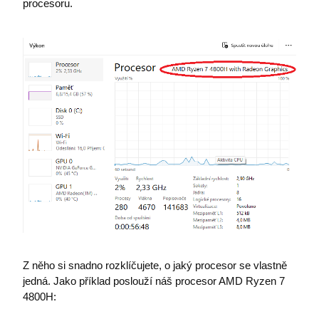
procesoru.
i6IISId
eshop.premocz.eu
Zásadách ochrany
I6COMPARECOUNT
eshop.premocz.eu
osobních údajů společnosti Google.
I6_FRMMEM
eshop.premocz.eu
I6FAVOURCOUNT
eshop.premocz.eu
I6COMMANDET
eshop.premocz.eu
Z něho si snadno rozklíčujete, o jaký procesor se vlastně
jedná. Jako příklad poslouží náš procesor AMD Ryzen 7
I6BASKETPRICE
eshop.premocz.eu
4800H: