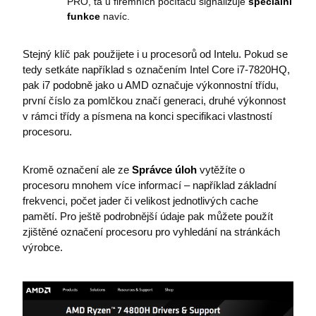
PRO, ta u firemních počítačů signalizuje
speciální
funkce
navíc.
Stejný klíč pak použijete i u procesorů od Intelu. Pokud se
ASPSESSIONIDCWQCQCRS
eshop.premocz.eu
tedy setkáte například s označením Intel Core i7-7820HQ,
pak i7 podobně jako u AMD označuje výkonnostní třídu,
první číslo za pomlčkou značí generaci, druhé výkonnost
v rámci třídy a písmena na konci specifikaci vlastností
procesoru.
Kromě označení ale ze
Správce úloh
vytěžíte o
procesoru mnohem více informací – například základní
frekvenci, počet jader či velikost jednotlivých cache
pamětí. Pro ještě podrobnější údaje pak můžete použít
zjištěné označení procesoru pro vyhledání na stránkách
výrobce.