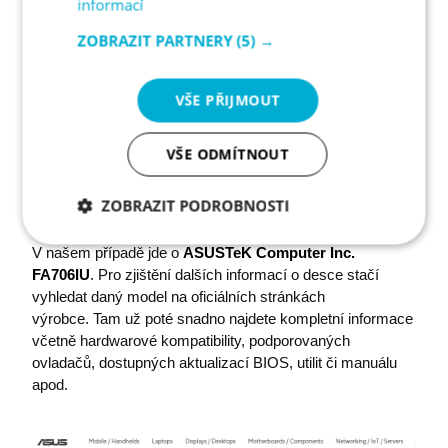
informací
ZOBRAZIT PARTNERY
(5) →
VŠE PŘIJMOUT
VŠE ODMÍTNOUT
ZOBRAZIT PODROBNOSTI
Nezbytně
Analytika
Marketing
V našem případě jde o
ASUSTeK Computer Inc.
nutné
FA706IU
. Pro zjištění dalších informací o desce stačí
soubory
vyhledat daný model na oficiálních stránkách
výrobce. Tam už poté snadno najdete kompletní informace
včetně hardwarové kompatibility, podporovaných
Funkční soubory
ovladačů, dostupných aktualizací BIOS, utilit či manuálu
apod.