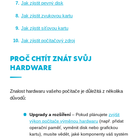
Jak zjistit pevný disk
Jak zjistit zvukovou kartu
Jak zjistit síťovou kartu
Jak zjistit počítačový zdroj
PROČ CHTÍT ZNÁT SVŮJ
HARDWARE
Znalost hardwaru vašeho počítače je důležitá z několika
důvodů:
Upgrady a rozšíření
– Pokud plánujete
zvýšit
výkon počítače výměnou hardwaru
(např. přidat
operační paměť, vyměnit disk nebo grafickou
kartu), musíte vědět, jaké komponenty váš systém